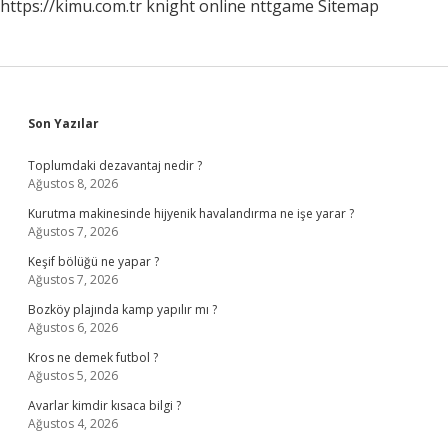
https://kimu.com.tr
knight online
nttgame
Sitemap
Sidebar
Son Yazılar
Toplumdaki dezavantaj nedir ?
Ağustos 8, 2026
Kurutma makinesinde hijyenik havalandırma ne işe yarar ?
Ağustos 7, 2026
Keşif bölüğü ne yapar ?
Ağustos 7, 2026
Bozköy plajında kamp yapılır mı ?
Ağustos 6, 2026
Kros ne demek futbol ?
Ağustos 5, 2026
Avarlar kimdir kısaca bilgi ?
Ağustos 4, 2026