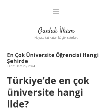
menüyü
Anasayfa
aç
Gizlilik Politikası
Günlük İlham
Yasal Uyarı
Hayata tat katan küçük satırlar.
Hakkımızda
En Çok Üniversite Öğrencisi Hangi
Şehirde
Tarih: Ekim 28, 2024
Türkiye’de en çok
üniversite hangi
ilde?