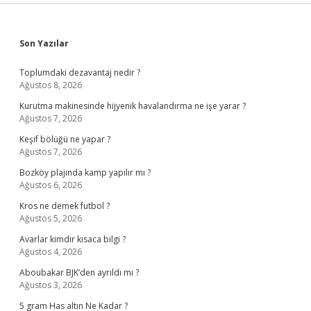
Sidebar
Son Yazılar
Toplumdaki dezavantaj nedir ?
Ağustos 8, 2026
Kurutma makinesinde hijyenik havalandırma ne işe yarar ?
Ağustos 7, 2026
Keşif bölüğü ne yapar ?
Ağustos 7, 2026
Bozköy plajında kamp yapılır mı ?
Ağustos 6, 2026
Kros ne demek futbol ?
Ağustos 5, 2026
Avarlar kimdir kısaca bilgi ?
Ağustos 4, 2026
Aboubakar BJK’den ayrıldı mı ?
Ağustos 3, 2026
5 gram Has altın Ne Kadar ?