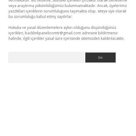
vermektedir. Bu nedenle, sitedeki içerikleri proaktif olarak denetleme
veya araştırma yükümlülüğümüz bulunmamaktadır. Ancak, üyelerimiz
yazdıkları içeriklerin sorumluluğunu taşımakta olup, siteye üye olarak
bu sorumluluğu kabul etmiş sayılırlar.
Hukuka ve yasal düzenlemelere aykırı olduğunu düşündüğünüz
içerikleri,
backlinkpanelicomtr@gmail.com
adresine bildirmeniz
halinde, ilgili içerikler yasal süre içerisinde sitemizden kaldırılacaktır.
Arama
ci