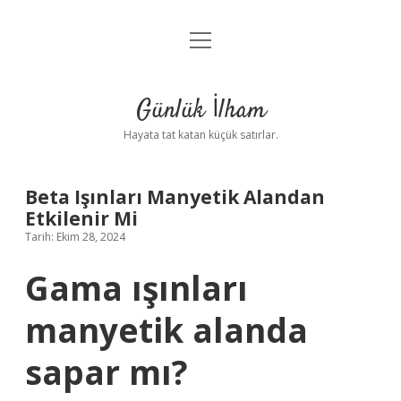
menüyü
Anasayfa
aç
Gizlilik Politikası
Günlük İlham
Yasal Uyarı
Hayata tat katan küçük satırlar.
Hakkımızda
Beta Işınları Manyetik Alandan
Etkilenir Mi
Tarih: Ekim 28, 2024
Gama ışınları
manyetik alanda
sapar mı?