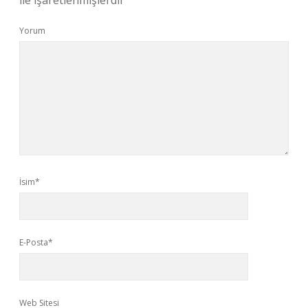
ile işaretlenmişlerdir
Yorum
İsim*
E-Posta*
Web Sitesi