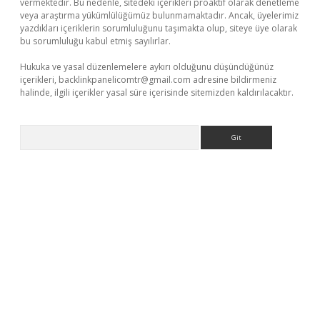
vermektedir. Bu nedenle, sitedeki içerikleri proaktif olarak denetleme
veya araştırma yükümlülüğümüz bulunmamaktadır. Ancak, üyelerimiz
yazdıkları içeriklerin sorumluluğunu taşımakta olup, siteye üye olarak
bu sorumluluğu kabul etmiş sayılırlar.
Hukuka ve yasal düzenlemelere aykırı olduğunu düşündüğünüz
içerikleri,
backlinkpanelicomtr@gmail.com
adresine bildirmeniz
halinde, ilgili içerikler yasal süre içerisinde sitemizden kaldırılacaktır.
Arama
tci