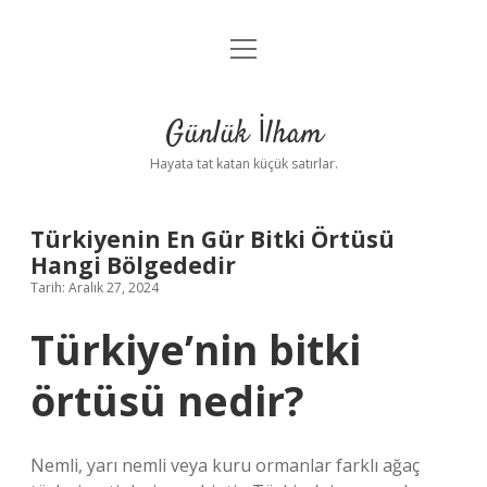
menüyü
Anasayfa
aç
Gizlilik Politikası
Günlük İlham
Yasal Uyarı
Hayata tat katan küçük satırlar.
Hakkımızda
Türkiyenin En Gür Bitki Örtüsü
Hangi Bölgededir
Tarih: Aralık 27, 2024
Türkiye’nin bitki
örtüsü nedir?
Nemli, yarı nemli veya kuru ormanlar farklı ağaç