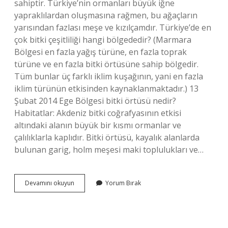
sahiptir. Türkiye’nin ormanları büyük iğne
yapraklılardan oluşmasına rağmen, bu ağaçların
yarısından fazlası meşe ve kızılçamdır. Türkiye’de en
çok bitki çeşitliliği hangi bölgededir? (Marmara
Bölgesi en fazla yağış türüne, en fazla toprak
türüne ve en fazla bitki örtüsüne sahip bölgedir.
Tüm bunlar üç farklı iklim kuşağının, yani en fazla
iklim türünün etkisinden kaynaklanmaktadır.) 13
Şubat 2014 Ege Bölgesi bitki örtüsü nedir?
Habitatlar: Akdeniz bitki coğrafyasının etkisi
altındaki alanın büyük bir kısmı ormanlar ve
çalılıklarla kaplıdır. Bitki örtüsü, kayalık alanlarda
bulunan garig, holm meşesi maki toplulukları ve…
Türkiyenin
Devamını okuyun
Yorum Bırak
En
Gür
Bitki
Örtüsü