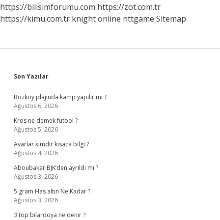
Hangi
https://bilisimforumu.com
https://zot.com.tr
Bölgededir
https://kimu.com.tr
knight online
nttgame
Sitemap
Sidebar
Son Yazılar
Bozköy plajında kamp yapılır mı ?
Ağustos 6, 2026
Kros ne demek futbol ?
Ağustos 5, 2026
Avarlar kimdir kısaca bilgi ?
Ağustos 4, 2026
Aboubakar BJK’den ayrıldı mı ?
Ağustos 3, 2026
5 gram Has altın Ne Kadar ?
Ağustos 3, 2026
3 top bilardoya ne denir ?