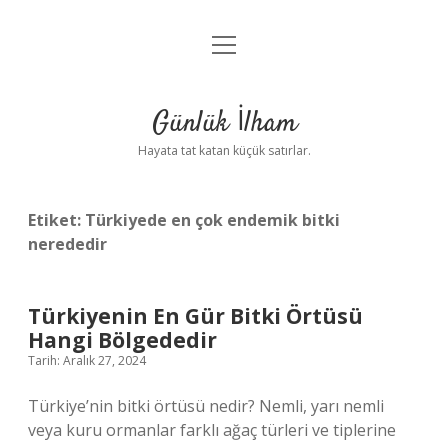
menüyü
Anasayfa
aç
Gizlilik Politikası
Günlük İlham
Yasal Uyarı
Hayata tat katan küçük satırlar.
Hakkımızda
Etiket:
Türkiyede en çok endemik bitki
nerededir
Türkiyenin En Gür Bitki Örtüsü
Hangi Bölgededir
Tarih: Aralık 27, 2024
Türkiye’nin bitki örtüsü nedir? Nemli, yarı nemli
veya kuru ormanlar farklı ağaç türleri ve tiplerine