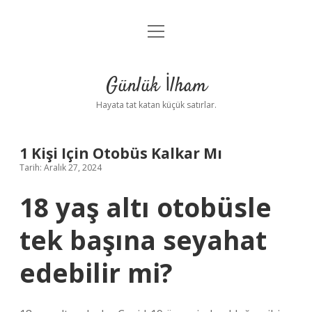
menüyü
Anasayfa
aç
Gizlilik Politikası
Günlük İlham
Yasal Uyarı
Hayata tat katan küçük satırlar.
Hakkımızda
1 Kişi Için Otobüs Kalkar Mı
Tarih: Aralık 27, 2024
18 yaş altı otobüsle
tek başına seyahat
edebilir mi?