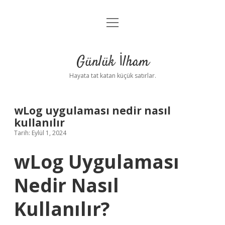
menüyü
Anasayfa
aç
Gizlilik Politikası
Günlük İlham
Yasal Uyarı
Hayata tat katan küçük satırlar.
Hakkımızda
wLog uygulaması nedir nasıl
kullanılır
Tarih: Eylül 1, 2024
wLog Uygulaması
Nedir Nasıl
Kullanılır?