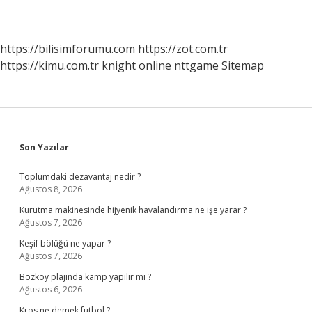
https://bilisimforumu.com
https://zot.com.tr
https://kimu.com.tr
knight online
nttgame
Sitemap
Sidebar
Son Yazılar
Toplumdaki dezavantaj nedir ?
Ağustos 8, 2026
Kurutma makinesinde hijyenik havalandırma ne işe yarar ?
Ağustos 7, 2026
Keşif bölüğü ne yapar ?
Ağustos 7, 2026
Bozköy plajında kamp yapılır mı ?
Ağustos 6, 2026
Kros ne demek futbol ?