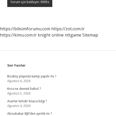
https://bilisimforumu.com
https://zot.com.tr
https://kimu.com.tr
knight online
nttgame
Sitemap
Sidebar
Son Yazılar
Bozköy plajında kamp yapılır mı ?
Ağustos 6, 2026
Kros ne demek futbol ?
Ağustos 5, 2026
Avarlar kimdir kısaca bilgi ?
Ağustos 4, 2026
Aboubakar BJK’den ayrıldı mı ?