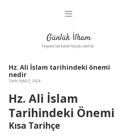
menüyü
Anasayfa
aç
Gizlilik Politikası
Günlük İlham
Yasal Uyarı
Hayata tat katan küçük satırlar.
Hakkımızda
Hz. Ali İslam tarihindeki önemi
nedir
Tarih: Eylül 2, 2024
Hz. Ali İslam
Tarihindeki Önemi
Kısa Tarihçe