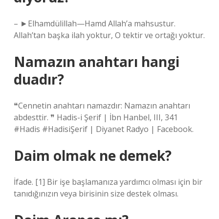
– ►Elhamdülillah—Hamd Allah’a mahsustur.
Allah’tan başka ilah yoktur, O tektir ve ortağı yoktur.
Namazın anahtarı hangi
duadır?
❝Cennetin anahtarı namazdır: Namazın anahtarı
abdesttir. ❞ Hadis-i Şerif | İbn Hanbel, III, 341
#Hadis #HadisiŞerif | Diyanet Radyo | Facebook.
Daim olmak ne demek?
İfade. [1] Bir işe başlamanıza yardımcı olması için bir
tanıdığınızın veya birisinin size destek olması.