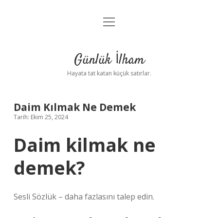
menüyü
Anasayfa
aç
Gizlilik Politikası
Günlük İlham
Yasal Uyarı
Hayata tat katan küçük satırlar.
Hakkımızda
Daim Kılmak Ne Demek
Tarih: Ekim 25, 2024
Daim kilmak ne
demek?
Sesli Sözlük – daha fazlasını talep edin.