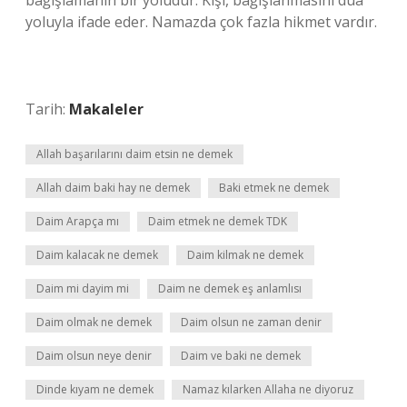
bağışlamanın bir yoludur. Kişi, bağışlanmasını dua
yoluyla ifade eder. Namazda çok fazla hikmet vardır.
Tarih:
Makaleler
Allah başarılarını daim etsin ne demek
Allah daim baki hay ne demek
Baki etmek ne demek
Daim Arapça mı
Daim etmek ne demek TDK
Daim kalacak ne demek
Daim kilmak ne demek
Daim mi dayim mi
Daim ne demek eş anlamlısı
Daim olmak ne demek
Daim olsun ne zaman denir
Daim olsun neye denir
Daim ve baki ne demek
Dinde kıyam ne demek
Namaz kılarken Allaha ne diyoruz