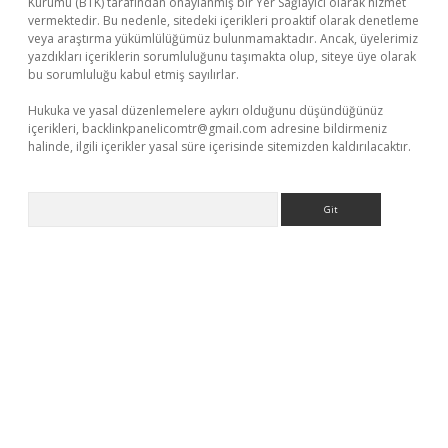
Kurumu (BTK) tarafından onaylanmış bir Yer Sağlayıcı olarak hizmet
vermektedir. Bu nedenle, sitedeki içerikleri proaktif olarak denetleme
veya araştırma yükümlülüğümüz bulunmamaktadır. Ancak, üyelerimiz
yazdıkları içeriklerin sorumluluğunu taşımakta olup, siteye üye olarak
bu sorumluluğu kabul etmiş sayılırlar.
Hukuka ve yasal düzenlemelere aykırı olduğunu düşündüğünüz
içerikleri,
backlinkpanelicomtr@gmail.com
adresine bildirmeniz
halinde, ilgili içerikler yasal süre içerisinde sitemizden kaldırılacaktır.
Arama
etci