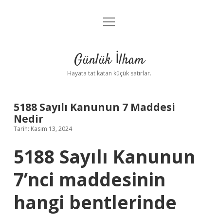
menüyü
Anasayfa
aç
Gizlilik Politikası
Günlük İlham
Yasal Uyarı
Hayata tat katan küçük satırlar.
Hakkımızda
5188 Sayılı Kanunun 7 Maddesi
Nedir
Tarih: Kasım 13, 2024
5188 Sayılı Kanunun
7’nci maddesinin
hangi bentlerinde