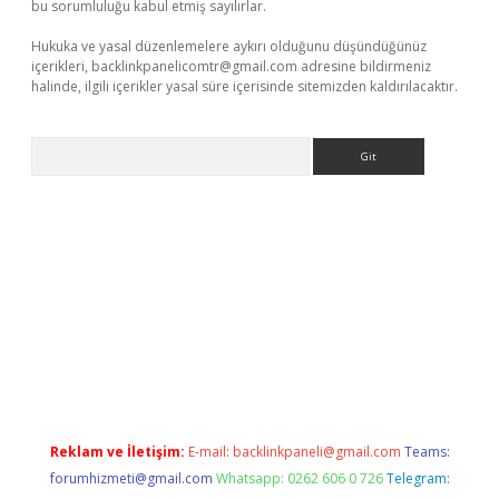
bu sorumluluğu kabul etmiş sayılırlar.
Hukuka ve yasal düzenlemelere aykırı olduğunu düşündüğünüz
içerikleri,
backlinkpanelicomtr@gmail.com
adresine bildirmeniz
halinde, ilgili içerikler yasal süre içerisinde sitemizden kaldırılacaktır.
Arama
i
Reklam ve İletişim:
E-mail:
backlinkpaneli@gmail.com
Teams:
forumhizmeti@gmail.com
Whatsapp: 0262 606 0 726
Telegram: