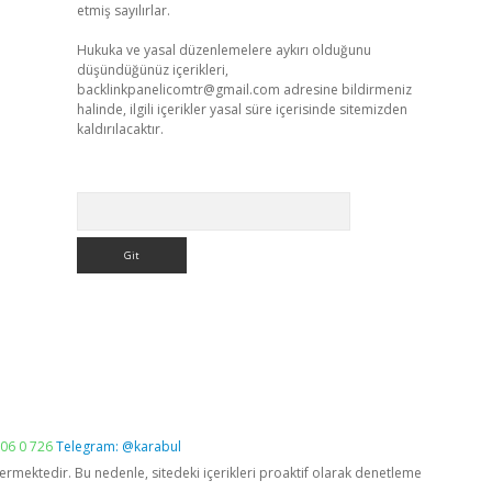
etmiş sayılırlar.
Hukuka ve yasal düzenlemelere aykırı olduğunu
düşündüğünüz içerikleri,
backlinkpanelicomtr@gmail.com
adresine bildirmeniz
halinde, ilgili içerikler yasal süre içerisinde sitemizden
kaldırılacaktır.
Arama
06 0 726
Telegram: @karabul
vermektedir. Bu nedenle, sitedeki içerikleri proaktif olarak denetleme