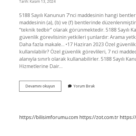
Tarih: Kasım 13, 2024
5188 Sayılı Kanunun 7’nci maddesinin hangi bentleri
maddesinin (a), (b) ve (f) bentlerinde düzenlenmiştir
“teknik tedbir” olarak görünmektedir. 5188 Sayılı Ka
güvenlik görevlisinin yetkileri şunlardır: Arama yet
Daha fazla makale… •17 Haziran 2023 Özel güvenlik g
kullanılabilir? Özel güvenlik görevlileri, 7 nci madded
alanıyla sınırlı olarak kullanabilirler. 5188 Sayılı K
Hizmetlerine Dair…
5188
Devamını okuyun
Yorum Bırak
Sayılı
Kanunun
7
Maddesi
Nedir
https://bilisimforumu.com
https://zot.com.tr
https:/