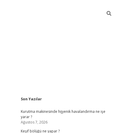
Sidebar
Son Yazılar
betci
Kurutma makinesinde hijyenik havalandırma ne işe
yarar ?
Ağustos 7, 2026
Keşif bölüğü ne yapar ?