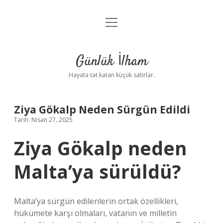
menüyü
Anasayfa
aç
Gizlilik Politikası
Günlük İlham
Yasal Uyarı
Hayata tat katan küçük satırlar.
Hakkımızda
Ziya Gökalp Neden Sürgün Edildi
Tarih: Nisan 27, 2025
Ziya Gökalp neden
Malta’ya sürüldü?
Malta’ya sürgün edilenlerin ortak özellikleri,
hükümete karşı olmaları, vatanın ve milletin