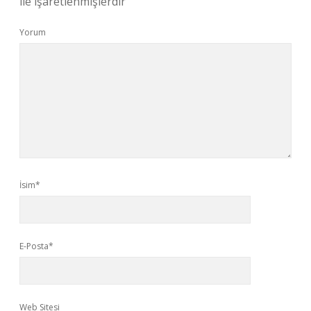
ile işaretlenmişlerdir
Yorum
İsim*
E-Posta*
Web Sitesi