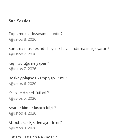
Sidebar
Son Yazılar
Toplumdaki dezavantaj nedir ?
Ağustos 8, 2026
Kurutma makinesinde hijyenik havalandırma ne işe yarar ?
Ağustos 7, 2026
Keşif bölüğü ne yapar ?
Ağustos 7, 2026
Bozköy plajında kamp yapılır mı ?
Ağustos 6, 2026
Kros ne demek futbol ?
Ağustos 5, 2026
Avarlar kimdir kısaca bilgi ?
Ağustos 4, 2026
Aboubakar BJK’den ayrıldı mı ?
Ağustos 3, 2026
5 gram Has altın Ne Kadar ?