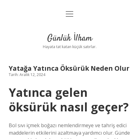
menüyü
Anasayfa
aç
Gizlilik Politikası
Günlük İlham
Yasal Uyarı
Hayata tat katan küçük satırlar.
Hakkımızda
Yatağa Yatınca Öksürük Neden Olur
Tarih: Aralık 12, 2024
Yatınca gelen
öksürük nasıl geçer?
Bol sıvı içmek boğazı nemlendirmeye ve tahriş edici
maddelerin etkilerini azaltmaya yardımcı olur. Günde