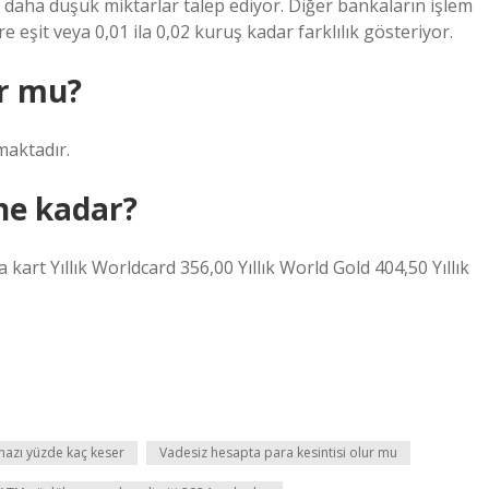
daha düşük miktarlar talep ediyor. Diğer bankaların işlem
 eşit veya 0,01 ila 0,02 kuruş kadar farklılık gösteriyor.
or mu?
maktadır.
 ne kadar?
kart Yıllık Worldcard 356,00 Yıllık World Gold 404,50 Yıllık
hazı yüzde kaç keser
Vadesiz hesapta para kesintisi olur mu