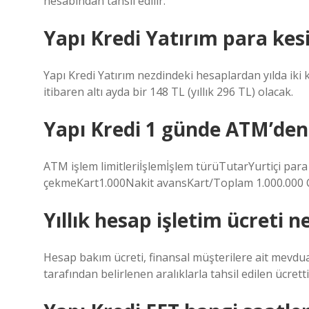
hesabından tahsil edilir.
Yapı Kredi Yatırım para kes
Yapı Kredi Yatırım nezdindeki hesaplardan yılda iki 
itibaren altı ayda bir 148 TL (yıllık 296 TL) olacak.
Yapı Kredi 1 günde ATM’den e
ATM işlem limitleriİşlemİşlem türüTutarYurtiçi pa
çekmeKart1.000Nakit avansKart/Toplam 1.000.000 Q
Yıllık hesap işletim ücreti n
Hesap bakım ücreti, finansal müşterilere ait mevd
tarafından belirlenen aralıklarla tahsil edilen ücretti