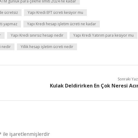
 ATM günlük para çekme limiti 2024 ne kadar
de ücretsiz
Yapı Kredi EFT ücreti kesiyor mu
nti yapmaz
Yapı Kredi hesap işletim ücreti ne kadar
r
Yapı Kredi sınırsız hesap nedir
Yapı Kredi Yatırım para kesiyor mu
i nedir
Yıllık hesap işletim ücreti nedir
Sonraki Yaz
Kulak Deldirirken En Çok Neresi Acı
*
ile işaretlenmişlerdir