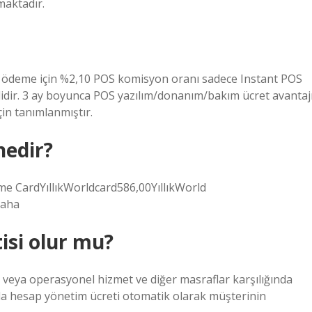
maktadır.
 gün ödeme için %2,10 POS komisyon oranı sadece Instant POS
lidir. 3 ay boyunca POS yazılım/donanım/bakım ücret avantaj
in tanımlanmıştır.
nedir?
me CardYıllıkWorldcard586,00YıllıkWorld
daha
isi olur mu?
 veya operasyonel hizmet ve diğer masraflar karşılığında
nda hesap yönetim ücreti otomatik olarak müşterinin