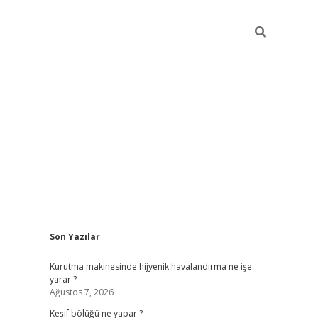
Sidebar
Son Yazılar
betci
Kurutma makinesinde hijyenik havalandırma ne işe
yarar ?
Ağustos 7, 2026
Keşif bölüğü ne yapar ?