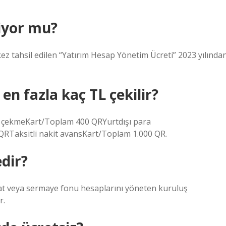
iyor mu?
kez tahsil edilen “Yatırım Hesap Yönetim Ücreti” 2023 yılında
n fazla kaç TL çekilir?
ra çekmeKart/Toplam 400 QRYurtdışı para
RTaksitli nakit avansKart/Toplam 1.000 QR.
edir?
uat veya sermaye fonu hesaplarını yöneten kuruluş
r.