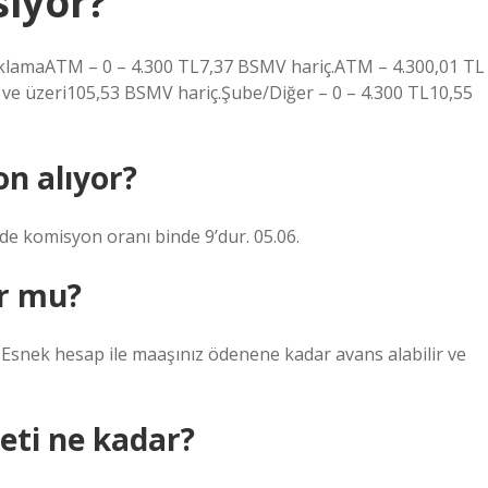
siyor?
amaATM – 0 – 4.300 TL7,37 BSMV hariç.ATM – 4.300,01 TL
ve üzeri105,53 BSMV hariç.Şube/Diğer – 0 – 4.300 TL10,55
n alıyor?
rde komisyon oranı binde 9’dur. 05.06.
or mu?
Esnek hesap ile maaşınız ödenene kadar avans alabilir ve
reti ne kadar?