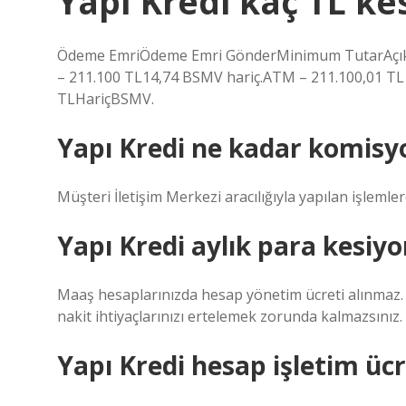
Yapı Kredi kaç TL ke
Ödeme EmriÖdeme Emri GönderMinimum TutarAçıkl
– 211.100 TL14,74 BSMV hariç.ATM – 211.100,01 TL 
TLHariçBSMV.
Yapı Kredi ne kadar komisyo
Müşteri İletişim Merkezi aracılığıyla yapılan işlemle
Yapı Kredi aylık para kesiy
Maaş hesaplarınızda hesap yönetim ücreti alınmaz. 
nakit ihtiyaçlarınızı ertelemek zorunda kalmazsınız.
Yapı Kredi hesap işletim üc