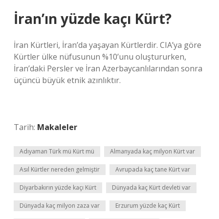
İran’ın yüzde kaçı Kürt?
İran Kürtleri, İran’da yaşayan Kürtlerdir. CIA’ya göre
Kürtler ülke nüfusunun %10’unu oluştururken,
İran’daki Persler ve İran Azerbaycanlılarından sonra
üçüncü büyük etnik azınlıktır.
Tarih:
Makaleler
Adıyaman Türk mü Kürt mü
Almanyada kaç milyon Kürt var
Asıl Kürtler nereden gelmiştir
Avrupada kaç tane Kürt var
Diyarbakırın yüzde kaçı Kürt
Dünyada kaç Kürt devleti var
Dünyada kaç milyon zaza var
Erzurum yüzde kaç Kürt