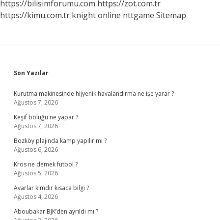
https://bilisimforumu.com
https://zot.com.tr
https://kimu.com.tr
knight online
nttgame
Sitemap
Sidebar
Son Yazılar
Kurutma makinesinde hijyenik havalandırma ne işe yarar ?
Ağustos 7, 2026
Keşif bölüğü ne yapar ?
Ağustos 7, 2026
Bozköy plajında kamp yapılır mı ?
Ağustos 6, 2026
Kros ne demek futbol ?
Ağustos 5, 2026
Avarlar kimdir kısaca bilgi ?
Ağustos 4, 2026
Aboubakar BJK’den ayrıldı mı ?