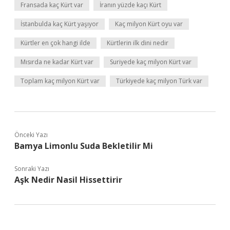
Fransada kaç Kürt var
İranın yüzde kaçı Kürt
İstanbulda kaç Kürt yaşıyor
Kaç milyon Kürt oyu var
Kürtler en çok hangi ilde
Kürtlerin ilk dini nedir
Mısırda ne kadar Kürt var
Suriyede kaç milyon Kürt var
Toplam kaç milyon Kürt var
Türkiyede kaç milyon Türk var
Önceki Yazı
Bamya Limonlu Suda Bekletilir Mi
Sonraki Yazı
Aşk Nedir Nasil Hissettirir