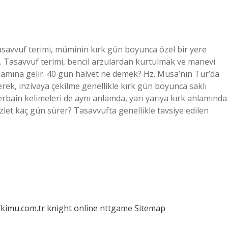
asavvuf terimi, müminin kırk gün boyunca özel bir yere
r. Tasavvuf terimi, bencil arzulardan kurtulmak ve manevi
anlamına gelir. 40 gün halvet ne demek? Hz. Musa’nın Tur’da
rek, inzivaya çekilme genellikle kırk gün boyunca saklı
 erbaîn kelimeleri de aynı anlamda, yarı yarıya kırk anlamında
zlet kaç gün sürer? Tasavvufta genellikle tavsiye edilen
/kimu.com.tr
knight online
nttgame
Sitemap