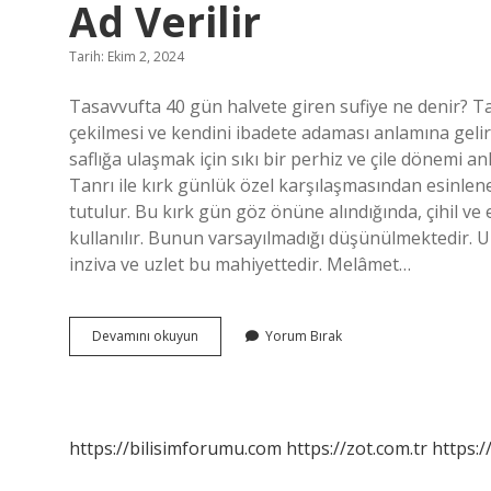
Ad Verilir
Tarih: Ekim 2, 2024
Tasavvufta 40 gün halvete giren sufiye ne denir? T
çekilmesi ve kendini ibadete adaması anlamına geli
saflığa ulaşmak için sıkı bir perhiz ve çile dönemi 
Tanrı ile kırk günlük özel karşılaşmasından esinlene
tutulur. Bu kırk gün göz önüne alındığında, çihil ve
kullanılır. Bunun varsayılmadığı düşünülmektedir. U
inziva ve uzlet bu mahiyettedir. Melâmet…
Tasavvufta
Devamını okuyun
Yorum Bırak
40
Gün
Halvete
Giren
Sufiye
https://bilisimforumu.com
https://zot.com.tr
https:/
Ne
Ad