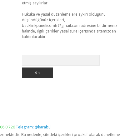
etmiş sayılırlar.
Hukuka ve yasal düzenlemelere aykırı olduğunu
düşündüğünüz içerikleri,
backlinkpanelicomtr@gmail.com
adresine bildirmeniz
halinde, ilgili içerikler yasal süre içerisinde sitemizden
kaldırılacaktır.
Arama
06 0 726
Telegram: @karabul
vermektedir. Bu nedenle, sitedeki içerikleri proaktif olarak denetleme