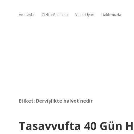
Anasayfa
Gizlilik Politikası
Yasal Uyarı
Hakkımızda
Etiket:
Dervişlikte halvet nedir
Tasavvufta 40 Gün H