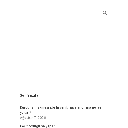
Sidebar
Son Yazılar
betci
Kurutma makinesinde hijyenik havalandırma ne işe
yarar ?
Ağustos 7, 2026
Keşif bölüğü ne yapar ?