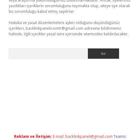
veya araştırma yükümlülüğümüz bulunmamaktadır. Ancak, üyelerimiz
yazdıkları içeriklerin sorumluluğunu taşımakta olup, siteye üye olarak
bu sorumluluğu kabul etmiş sayılırlar.
Hukuka ve yasal düzenlemelere aykırı olduğunu düşündüğünüz
içerikleri,
backlinkpanelicomtr@gmail.com
adresine bildirmeniz
halinde, ilgili içerikler yasal süre içerisinde sitemizden kaldırılacaktır.
Arama
i
Reklam ve İletişim:
E-mail:
backlinkpaneli@gmail.com
Teams: