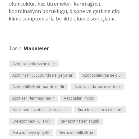
ölümcüldür, kas titremeleri, karın ağrısı,
koordinasyon bozukluğu, dispne ve gerilme gibi
klinik semptomlarla birlikte ölümle sonuçlanır.
Tarih:
Makaleler
Azot fazla olursa ne olur
Azot insan vücudunda ne işe yarar
Azot solunursa ne olur
Azot tehlikeli bir madde midir
Azot vucuda zarar verir mi
Azot zehirlenmesi nedir
Azot zehirli midir
Hastanede azot ne için kullanılır
Kuru buz atılan su içilir mi
Sıvı azot nasıl kullanılır
Sıvı azot neden soğuk
Sıvı azot neye iyi gelir
Sıvı azot tehlikeli mi