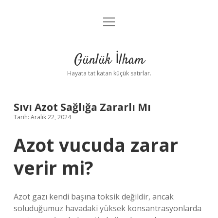
menüyü
Anasayfa
aç
Gizlilik Politikası
Günlük İlham
Yasal Uyarı
Hayata tat katan küçük satırlar.
Hakkımızda
Sıvı Azot Sağlığa Zararlı Mı
Tarih: Aralık 22, 2024
Azot vucuda zarar
verir mi?
Azot gazı kendi başına toksik değildir, ancak
soluduğumuz havadaki yüksek konsantrasyonlarda