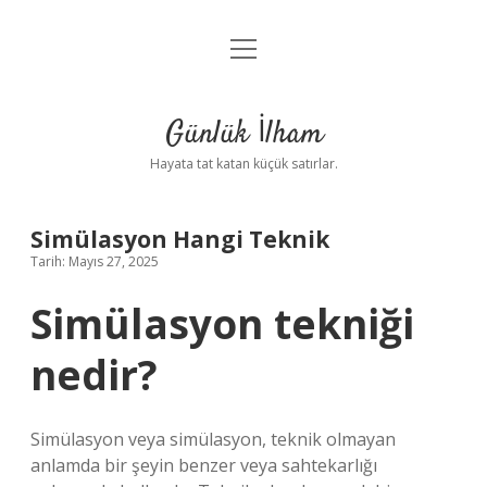
menüyü
Anasayfa
aç
Gizlilik Politikası
Günlük İlham
Yasal Uyarı
Hayata tat katan küçük satırlar.
Hakkımızda
Simülasyon Hangi Teknik
Tarih: Mayıs 27, 2025
Simülasyon tekniği
nedir?
Simülasyon veya simülasyon, teknik olmayan
anlamda bir şeyin benzer veya sahtekarlığı