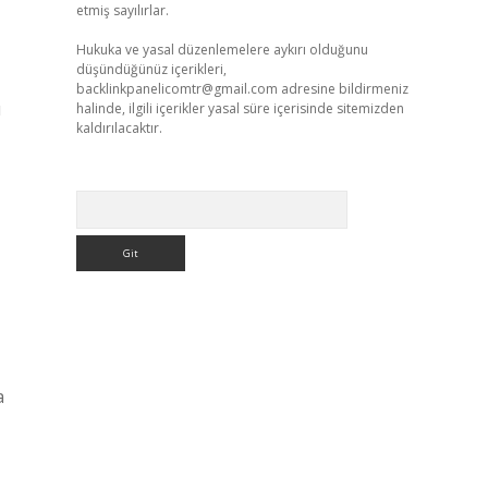
etmiş sayılırlar.
Hukuka ve yasal düzenlemelere aykırı olduğunu
düşündüğünüz içerikleri,
backlinkpanelicomtr@gmail.com
adresine bildirmeniz
u
halinde, ilgili içerikler yasal süre içerisinde sitemizden
kaldırılacaktır.
Arama
a