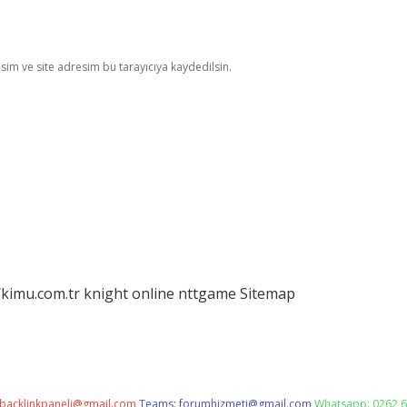
im ve site adresim bu tarayıcıya kaydedilsin.
/kimu.com.tr
knight online
nttgame
Sitemap
backlinkpaneli@gmail.com
Teams:
forumhizmeti@gmail.com
Whatsapp: 0262 6