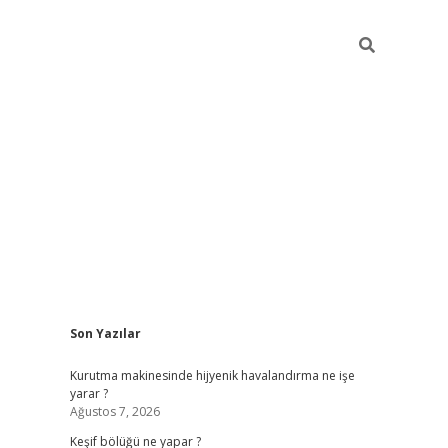
Sidebar
Son Yazılar
betci
Kurutma makinesinde hijyenik havalandırma ne işe
yarar ?
Ağustos 7, 2026
Keşif bölüğü ne yapar ?