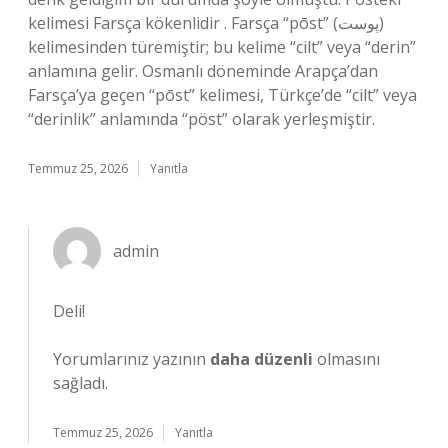
kelimesi Farsça kökenlidir . Farsça “pōst” (پوست)
kelimesinden türemiştir; bu kelime “cilt” veya “derin”
anlamına gelir. Osmanlı döneminde Arapça’dan
Farsça’ya geçen “pōst” kelimesi, Türkçe’de “cilt” veya
“derinlik” anlamında “pöst” olarak yerleşmiştir.
Temmuz 25, 2026
Yanıtla
admin
Deli!
Yorumlarınız yazının
daha düzenli
olmasını
sağladı.
Temmuz 25, 2026
Yanıtla