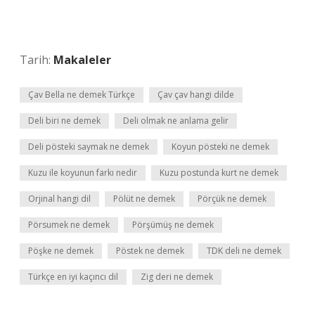
Tarih:
Makaleler
Çav Bella ne demek Türkçe
Çav çav hangi dilde
Deli biri ne demek
Deli olmak ne anlama gelir
Deli pösteki saymak ne demek
Koyun pösteki ne demek
Kuzu ile koyunun farkı nedir
Kuzu postunda kurt ne demek
Orjinal hangi dil
Pölüt ne demek
Pörçük ne demek
Pörsumek ne demek
Pörşümüş ne demek
Pöşke ne demek
Pöstek ne demek
TDK deli ne demek
Türkçe en iyi kaçıncı dil
Zig deri ne demek