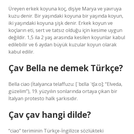
Üreyen erkek koyuna koç, dişiye Marya ve yavruya
kuzu denir. Bir yaşındaki koyuna bir yaşında koyun,
iki yaşındaki koyuna şişk denir. Erkek koyun ve
koçların eti, sert ve tatsız olduğu için kesime uygun
değildir. 1,5 ila 2 yaş arasında kesilen koyunlar kabul
edilebilir ve 6 aydan büyük kuzular koyun olarak
kabul edilir.
Çav Bella ne demek Türkçe?
Bella ciao (İtalyanca telaffuzu: [ˈbɛlla ˈtʃaːo]; “Elveda,
güzelim”), 19. yüzyılın sonlarında ortaya çıkan bir
İtalyan protesto halk şarkısıdır.
Çav çav hangi dilde?
“ciao” teriminin Türkçe-İngilizce sözlükteki