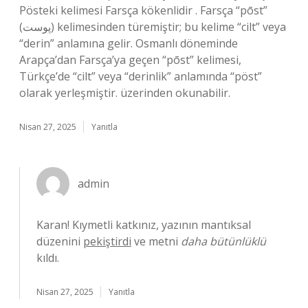
Pösteki kelimesi Farsça kökenlidir . Farsça “pōst”
(پوست) kelimesinden türemiştir; bu kelime “cilt” veya
“derin” anlamına gelir. Osmanlı döneminde
Arapça’dan Farsça’ya geçen “pōst” kelimesi,
Türkçe’de “cilt” veya “derinlik” anlamında “pöst”
olarak yerleşmiştir. üzerinden okunabilir.
Nisan 27, 2025
Yanıtla
admin
Karan! Kıymetli katkınız, yazının mantıksal
düzenini
pekiştirdi
ve metni
daha bütünlüklü
kıldı.
Nisan 27, 2025
Yanıtla