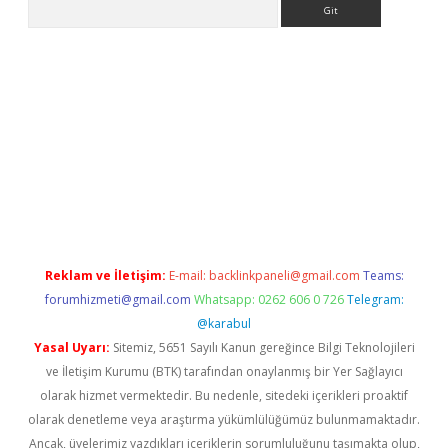
Arama
betci
Reklam ve İletişim:
E-mail:
backlinkpaneli@gmail.com
Teams:
forumhizmeti@gmail.com
Whatsapp: 0262 606 0 726
Telegram:
@karabul
Yasal Uyarı:
Sitemiz, 5651 Sayılı Kanun gereğince Bilgi Teknolojileri
ve İletişim Kurumu (BTK) tarafından onaylanmış bir Yer Sağlayıcı
olarak hizmet vermektedir. Bu nedenle, sitedeki içerikleri proaktif
olarak denetleme veya araştırma yükümlülüğümüz bulunmamaktadır.
Ancak, üyelerimiz yazdıkları içeriklerin sorumluluğunu taşımakta olup,