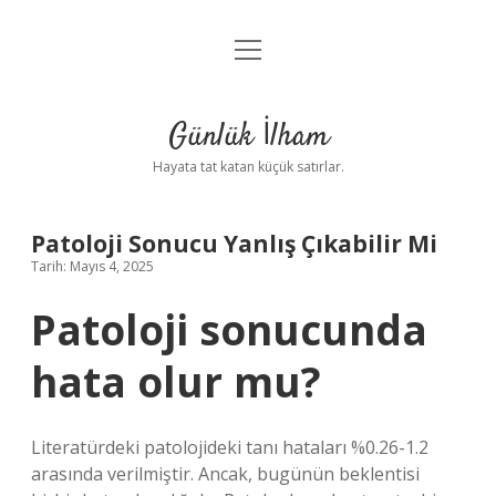
menüyü
Anasayfa
aç
Gizlilik Politikası
Günlük İlham
Yasal Uyarı
Hayata tat katan küçük satırlar.
Hakkımızda
Patoloji Sonucu Yanlış Çıkabilir Mi
Tarih: Mayıs 4, 2025
Patoloji sonucunda
hata olur mu?
Literatürdeki patolojideki tanı hataları %0.26-1.2
arasında verilmiştir. Ancak, bugünün beklentisi