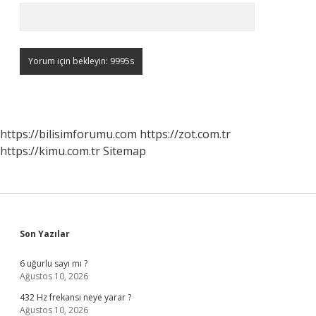
https://bilisimforumu.com
https://zot.com.tr
https://kimu.com.tr
Sitemap
Sidebar
Son Yazılar
6 uğurlu sayı mı ?
Ağustos 10, 2026
432 Hz frekansı neye yarar ?
Ağustos 10, 2026