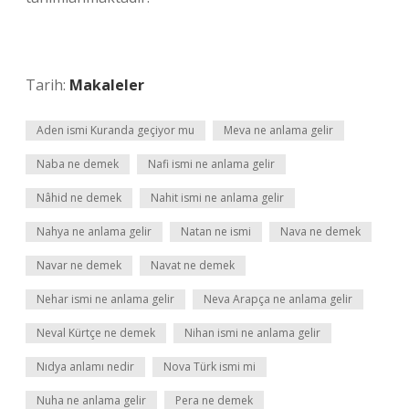
Tarih:
Makaleler
Aden ismi Kuranda geçiyor mu
Meva ne anlama gelir
Naba ne demek
Nafi ismi ne anlama gelir
Nâhid ne demek
Nahit ismi ne anlama gelir
Nahya ne anlama gelir
Natan ne ismi
Nava ne demek
Navar ne demek
Navat ne demek
Nehar ismi ne anlama gelir
Neva Arapça ne anlama gelir
Neval Kürtçe ne demek
Nihan ismi ne anlama gelir
Nıdya anlamı nedir
Nova Türk ismi mi
Nuha ne anlama gelir
Pera ne demek