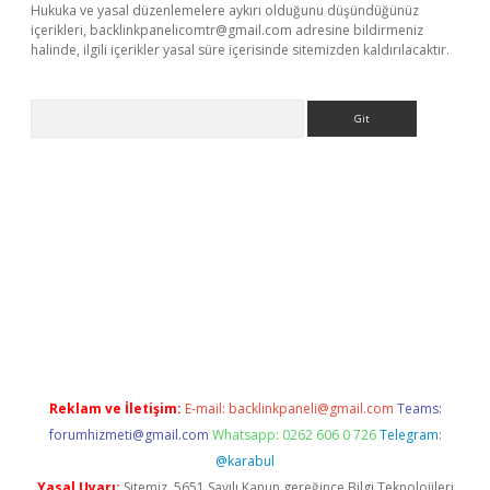
Hukuka ve yasal düzenlemelere aykırı olduğunu düşündüğünüz
içerikleri,
backlinkpanelicomtr@gmail.com
adresine bildirmeniz
halinde, ilgili içerikler yasal süre içerisinde sitemizden kaldırılacaktır.
Arama
tci
Reklam ve İletişim:
E-mail:
backlinkpaneli@gmail.com
Teams:
forumhizmeti@gmail.com
Whatsapp: 0262 606 0 726
Telegram:
@karabul
Yasal Uyarı:
Sitemiz, 5651 Sayılı Kanun gereğince Bilgi Teknolojileri