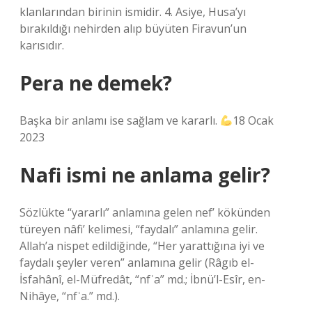
klanlarından birinin ismidir. 4. Asiye, Husa’yı
bırakıldığı nehirden alıp büyüten Firavun’un
karısıdır.
Pera ne demek?
Başka bir anlamı ise sağlam ve kararlı.
18 Ocak
2023
Nafi ismi ne anlama gelir?
Sözlükte “yararlı” anlamına gelen nef’ kökünden
türeyen nâfi’ kelimesi, “faydalı” anlamına gelir.
Allah’a nispet edildiğinde, “Her yarattığına iyi ve
faydalı şeyler veren” anlamına gelir (Râgıb el-
İsfahânî, el-Müfredât, “nfʿa” md.; İbnü’l-Esîr, en-
Nihâye, “nfʿa.” md.).