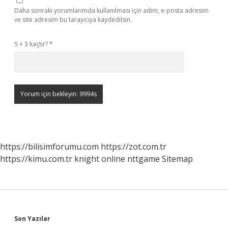
Daha sonraki yorumlarımda kullanılması için adım, e-posta adresim
ve site adresim bu tarayıcıya kaydedilsin.
5 + 3 kaçtır?
*
https://bilisimforumu.com
https://zot.com.tr
https://kimu.com.tr
knight online
nttgame
Sitemap
Sidebar
Son Yazılar