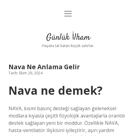
menüyü
Anasayfa
aç
Gizlilik Politikası
Günlük İlham
Yasal Uyarı
Hayata tat katan küçük satırlar.
Hakkımızda
Nava Ne Anlama Gelir
Tarih: Ekim 29, 2024
Nava ne demek?
NAVA, kısmi basınç desteği sağlayan geleneksel
modlara kıyasla çeşitli fizyolojik avantajlarla orantılı
destek sağlayan yeni bir moddur. Özellikle NAVA,
hasta-ventilatör ilişkisini iyileştirir, aşırı yardım