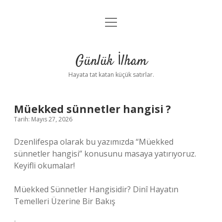
menüyü
Anasayfa
aç
Gizlilik Politikası
Günlük İlham
Yasal Uyarı
Hayata tat katan küçük satırlar.
Hakkımızda
Müekked sünnetler hangisi ?
Tarih: Mayıs 27, 2026
Dzenlifespa olarak bu yazımızda “Müekked
sünnetler hangisi” konusunu masaya yatırıyoruz.
Keyifli okumalar!
Müekked Sünnetler Hangisidir? Dinî Hayatın
Temelleri Üzerine Bir Bakış