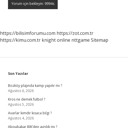
https://bilisimforumu.com
https://zot.com.tr
https://kimu.com.tr
knight online
nttgame
Sitemap
Sidebar
Son Yazılar
Bozköy plajında kamp yapılır mı ?
Ağustos 6, 2026
Kros ne demek futbol ?
Ağustos 5, 2026
Avarlar kimdir kısaca bilgi ?
Ağustos 4, 2026
Aboubakar BJK’den ayrıldı mı ?