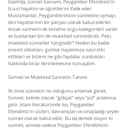
İslam’da, sünnet kavramı, Peygamber Efendimiz’in
(s.a.v) hayatını ve öğretilerini ifade eder.
Müslümanlar, Peygamberimizin sünnetine uymayı,
dini hayatlarının bir parçası olarak kabul ederler.
Ancak sünnetin de kendine özgü kategorileri vardır
ve bunlardan biri de müekked sünnetlerdir. Peki,
müekked sünnetler hangisidir? Neden bu kadar
önemli oldukları, günlük hayatımıza nasıl etki
ettikleri ve bizlere ne gibi faydalar sundukları
hakkında biraz derinlemesine konuşalım.
Sünnet ve Müekked Sünnetin Tanımı
İlk önce sünnetin ne olduğunu anlamak gerek.
Sünnet, kelime olarak “gidişat” veya “yol” anlamına
gelir. İslam literatüründe ise, Peygamber
Efendimiz’in sözleri, davranışları ve onayladığı şeyler
sünnet olarak kabul edilir. Bu da demek oluyor ki
sünnet, aslında sadece Peygamber Efendimizin