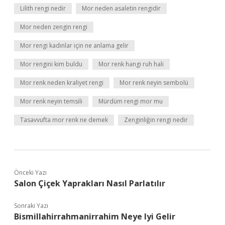
Lilith rengi nedir
Mor neden asaletin rengidir
Mor neden zengin rengi
Mor rengi kadınlar için ne anlama gelir
Mor rengini kim buldu
Mor renk hangi ruh hali
Mor renk neden kraliyet rengi
Mor renk neyin sembolü
Mor renk neyin temsili
Mürdüm rengi mor mu
Tasavvufta mor renk ne demek
Zenginliğin rengi nedir
Önceki Yazı
Salon Çiçek Yaprakları Nasıl Parlatılır
Sonraki Yazı
Bismillahirrahmanirrahim Neye Iyi Gelir