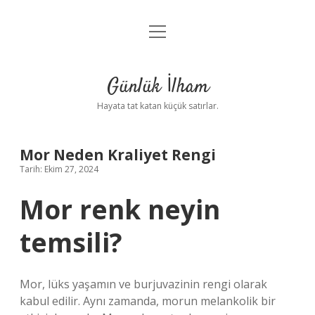
menüyü
Anasayfa
aç
Gizlilik Politikası
Günlük İlham
Yasal Uyarı
Hayata tat katan küçük satırlar.
Hakkımızda
Mor Neden Kraliyet Rengi
Tarih: Ekim 27, 2024
Mor renk neyin
temsili?
Mor, lüks yaşamın ve burjuvazinin rengi olarak
kabul edilir. Aynı zamanda, morun melankolik bir