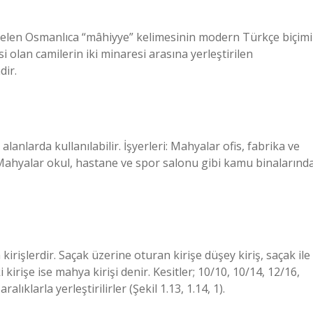
elen Osmanlıca “mâhiyye” kelimesinin modern Türkçe biçimi
 olan camilerin iki minaresi arasına yerleştirilen
dir.
anlarda kullanılabilir. İşyerleri: Mahyalar ofis, fabrika ve
: Mahyalar okul, hastane ve spor salonu gibi kamu binalarınd
kirişlerdir. Saçak üzerine oturan kirişe düşey kiriş, saçak ile
kirişe ise mahya kirişi denir. Kesitler; 10/10, 10/14, 12/16,
ıklarla yerleştirilirler (Şekil 1.13, 1.14, 1).