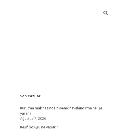
Sidebar
Son Yazılar
betci
Kurutma makinesinde hijyenik havalandırma ne işe
yarar ?
Ağustos 7, 2026
Keşif bölüğü ne yapar ?