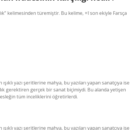
ık” kelimesinden türemiştir. Bu kelime, +ī son ekiyle Farsça
ışıklı yazı şeritlerine mahya, bu yazıları yapan sanatçıya ise
 gerektiren gerçek bir sanat biçimiydi. Bu alanda yetişen
sleğin tüm inceliklerini öğretirlerdi.
ışıklı yazı şeritlerine mahya, bu yazıları yapan sanatçıya ise