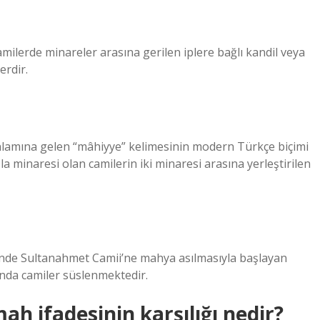
ilerde minareler arasına gerilen iplere bağlı kandil veya
erdir.
lamına gelen “mâhiyye” kelimesinin modern Türkçe biçimi
a minaresi olan camilerin iki minaresi arasına yerleştirilen
nde Sultanahmet Camii’ne mahya asılmasıyla başlayan
da camiler süslenmektedir.
h ifadesinin karşılığı nedir?