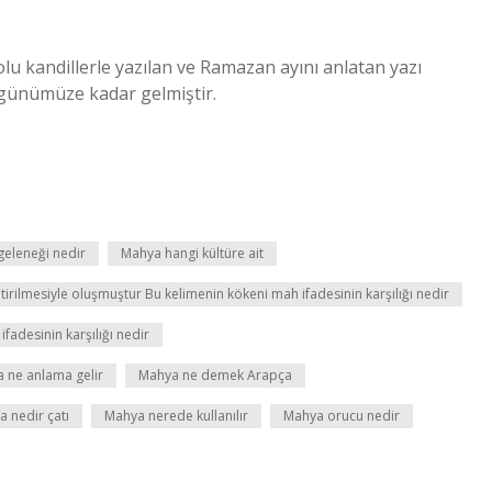
olu kandillerle yazılan ve Ramazan ayını anlatan yazı
 günümüze kadar gelmiştir.
eleneği nedir
Mahya hangi kültüre ait
irilmesiyle oluşmuştur Bu kelimenin kökeni mah ifadesinin karşılığı nedir
fadesinin karşılığı nedir
 ne anlama gelir
Mahya ne demek Arapça
 nedir çatı
Mahya nerede kullanılır
Mahya orucu nedir