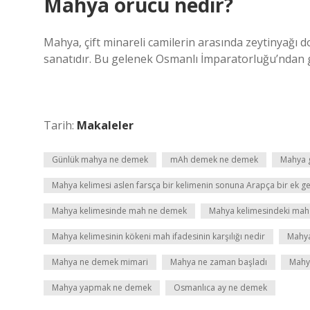
Mahya orucu nedir?
Mahya, çift minareli camilerin arasında zeytinyağı d
sanatıdır. Bu gelenek Osmanlı İmparatorluğu’ndan
Tarih:
Makaleler
Günlük mahya ne demek
mAh demek ne demek
Mahya g
Mahya kelimesi aslen farsça bir kelimenin sonuna Arapça bir ek get
Mahya kelimesinde mah ne demek
Mahya kelimesindeki mah i
Mahya kelimesinin kökeni mah ifadesinin karşılığı nedir
Mahya
Mahya ne demek mimari
Mahya ne zaman başladı
Mahya
Mahya yapmak ne demek
Osmanlıca ay ne demek