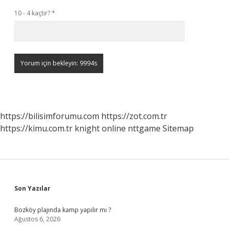
10 - 4 kaçtır?
*
https://bilisimforumu.com
https://zot.com.tr
https://kimu.com.tr
knight online
nttgame
Sitemap
Sidebar
Son Yazılar
Bozköy plajında kamp yapılır mı ?
Ağustos 6, 2026