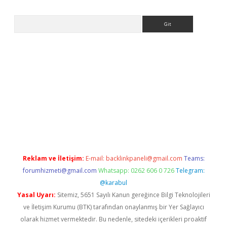
Arama
tci
Reklam ve İletişim:
E-mail:
backlinkpaneli@gmail.com
Teams:
forumhizmeti@gmail.com
Whatsapp: 0262 606 0 726
Telegram:
@karabul
Yasal Uyarı:
Sitemiz, 5651 Sayılı Kanun gereğince Bilgi Teknolojileri
ve İletişim Kurumu (BTK) tarafından onaylanmış bir Yer Sağlayıcı
olarak hizmet vermektedir. Bu nedenle, sitedeki içerikleri proaktif