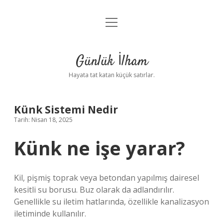
menüyü
Anasayfa
aç
Gizlilik Politikası
Günlük İlham
Yasal Uyarı
Hayata tat katan küçük satırlar.
Hakkımızda
Künk Sistemi Nedir
Tarih: Nisan 18, 2025
Künk ne işe yarar?
Kil, pişmiş toprak veya betondan yapılmış dairesel
kesitli su borusu. Buz olarak da adlandırılır.
Genellikle su iletim hatlarında, özellikle kanalizasyon
iletiminde kullanılır.