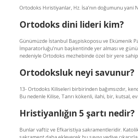
Ortodoks Hıristiyanlar, Hz. İsa’nın doğumunu yani No
Ortodoks dini lideri kim?
Günümüzde İstanbul Başpiskoposu ve Ekümenik Patr
İmparatorluğu’nun başkentinde yer alması ve günüm
nedeniyle Ortodoks mezhebinde özel bir yere sahipt
Ortodoksluk neyi savunur?
13- Ortodoks Kiliseleri birbirinden bağımsızdır, kendi
Bu nedenle Kilise, Tanrı kökenli, ilahi, bir, kutsal, e
Hristiyanlığın 5 şartı nedir?
Bunlar vaftiz ve Efkaristiya sakramentleridir. Katol
sakrament daha ekleyerek bu sayıyı yediye çıkarırlar: t