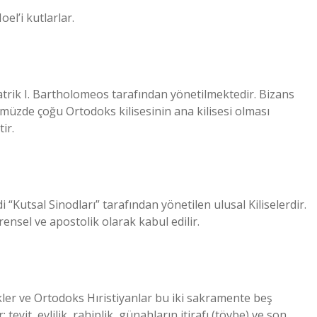
el’i kutlarlar.
ik I. Bartholomeos tarafından yönetilmektedir. Bizans
üzde çoğu Ortodoks kilisesinin ana kilisesi olması
ir.
 “Kutsal Sinodları” tarafından yönetilen ulusal Kiliselerdir.
vrensel ve apostolik olarak kabul edilir.
ikler ve Ortodoks Hıristiyanlar bu iki sakramente beş
eyit, evlilik, rahiplik, günahların itirafı (tövbe) ve son