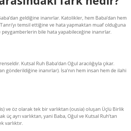
arasındaki fark nedir?
 Baba’dan geldiğine inanırlar. Katolikler, hem Baba’dan hem
n Tanrı’yı ​​temsil ettiğine ve hata yapmaktan muaf olduğuna
 peygamberlerin bile hata yapabileceğine inanırlar.
renseldir. Kutsal Ruh Baba’dan Oğul aracılığıyla çıkar.
n gönderildiğine inanırlar). İsa’nın hem insan hem de ilahi
s) ve öz olarak tek bir varlıktan (ousia) oluşan Üçlü Birlik
arak üç ayrı varlıktan, yani Baba, Oğul ve Kutsal Ruh’tan
 varlıktır.