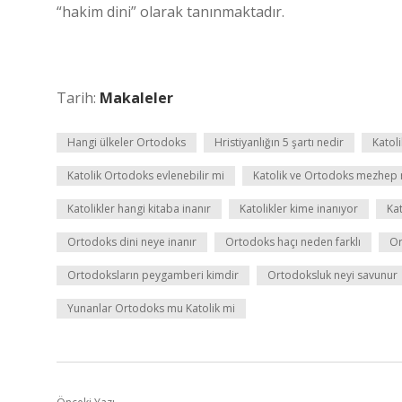
“hakim dini” olarak tanınmaktadır.
Tarih:
Makaleler
Hangi ülkeler Ortodoks
Hristiyanlığın 5 şartı nedir
Katoli
Katolik Ortodoks evlenebilir mi
Katolik ve Ortodoks mezhep 
Katolikler hangi kitaba inanır
Katolikler kime inanıyor
Ka
Ortodoks dini neye inanır
Ortodoks haçı neden farklı
Or
Ortodoksların peygamberi kimdir
Ortodoksluk neyi savunur
Yunanlar Ortodoks mu Katolik mi