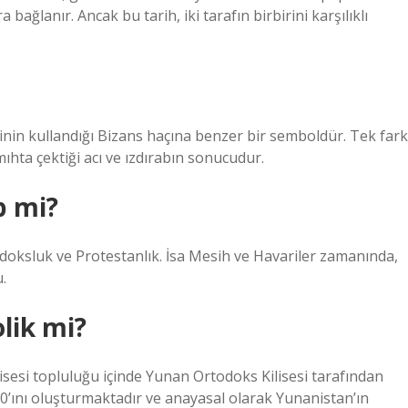
 bağlanır. Ancak bu tarih, iki tarafın birbirini karşılıklı
rinin kullandığı Bizans haçına benzer bir semboldür. Tek fark
mıhta çektiği acı ve ızdırabın sonucudur.
p mi?
todoksluk ve Protestanlık. İsa Mesih ve Havariler zamanında,
.
lik mi?
sesi topluluğu içinde Yunan Ortodoks Kilisesi tarafından
0’ını oluşturmaktadır ve anayasal olarak Yunanistan’ın