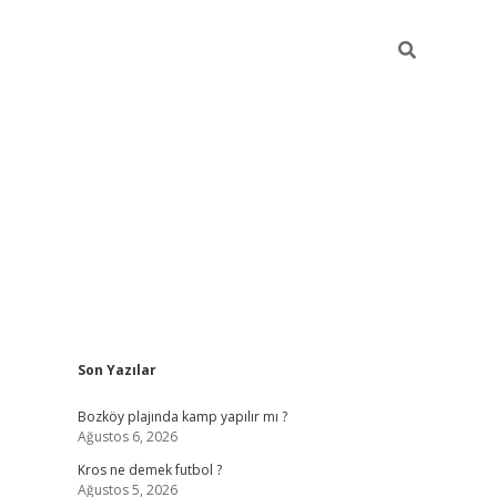
Sidebar
Son Yazılar
betci
Bozköy plajında kamp yapılır mı ?
Ağustos 6, 2026
Kros ne demek futbol ?
Ağustos 5, 2026