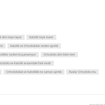
k dini neye tapar
Katolik neye inanır
mi
Katolik ve Ortodokslar neden ayrıldı
tolikler neden boşanamıyor
Ortodoks dini lideri kim
todoks ve Katolik arasındaki fark nedir
Ortodoksluk ve Katoliklik ne zaman ayrıldı
Ruslar Ortodoks mu