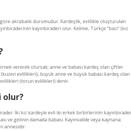
e göre akrabalık durumudur. Kardeşlik, evlilikle oluşturulan
yınbiraderinin kayınbiraderi olur. Kelime, Türkçe “bacı” (kız
?
örnek verecek olursak; anne ve babası kardeş olan çiftler
eri (kuzen evlilikleri), büyük anne ve büyük babası kardeş olan
lilikleri (torun evlilikleri) denir.
 olur?
ader: İki kız kardeşle evli iki erkek birbirlerinin kayınbirader
sı ve gelinin damada babası. Kayınvalide veya kaynana:
n annesidir.