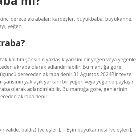
aba mı?
– İkinci derece akrabalar: kardeşler, büyükbaba, büyükanne,
yı, yeğen.
kraba?
tak kalıtım şansının yaklaşık yarısını bir yeğen veya yeğenle
eceden akraba olarak adlandırılabilir. Bu mantığa göre,
re üçüncü dereceden akraba denir.31 Ağustos 2024Bir teyze
m şansının yaklaşık yarısını bir yeğen veya yeğenle paylaşır;
aba olarak adlandırılabilir. Bu mantığa göre, genlerinin
receden akraba denir.
ınvalide, baldız) [ve eşleri], – Eşin büyükannesi [ve eşleri], –