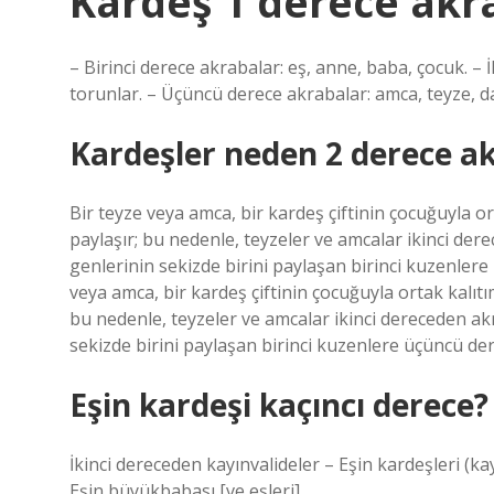
Kardeş 1 derece akr
– Birinci derece akrabalar: eş, anne, baba, çocuk. 
torunlar. – Üçüncü derece akrabalar: amca, teyze, da
Kardeşler neden 2 derece a
Bir teyze veya amca, bir kardeş çiftinin çocuğuyla or
paylaşır; bu nedenle, teyzeler ve amcalar ikinci der
genlerinin sekizde birini paylaşan birinci kuzenle
veya amca, bir kardeş çiftinin çocuğuyla ortak kalıtı
bu nedenle, teyzeler ve amcalar ikinci dereceden akr
sekizde birini paylaşan birinci kuzenlere üçüncü de
Eşin kardeşi kaçıncı derece?
İkinci dereceden kayınvalideler – Eşin kardeşleri (kay
Eşin büyükbabası [ve eşleri].