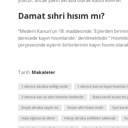
yoktur, ancak yakın akraba olarak kabul edilirler.
Damat sıhri hısım mı?
“Medeni Kanun’un 18. maddesinde: ‘Eşlerden birinin k
derecede kayın hısımlarıdır.’ denilmektedir.” Hısımlı
çerçevesinde eşlerin birbirlerinin kayın hısımı olar
Tarih:
Makaleler
1 derece akraba evliliği nedir
1 derece kan ve kayın hısımları 
3 derece kan ve sıhri hısımlar kimlerdir
Baba tarafı kuzen mi
Enişte akraba sayılır mı
Enişte sıhri hısım mıdır
Eşin kard
Hala oğluna ne denir
Hangi akraba evlilikleri sakıncalı
K