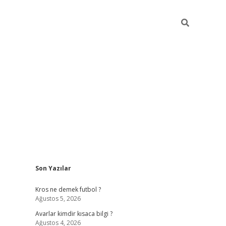
Sidebar
Son Yazılar
betci
Kros ne demek futbol ?
Ağustos 5, 2026
Avarlar kimdir kısaca bilgi ?
Ağustos 4, 2026