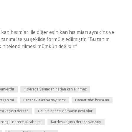
an hısımları ile diğer eşin kan hısımları aynı cins ve
k tanımı ise şu şekilde formüle edilmiştir: “Bu tanım
ak nitelendirilmesi mümkün değildir.”
kimlerdir
1 derece yakından neden kan alınmaz
 yeğen mi
Bacanak akraba sayılır mı
Damat sıhri hısım mı
eşi kaçıncı derece
Gelinin annesi damadın neyi olur
ardeş 1 derece akraba mı
Kardeş kaçıncı derece yan soy