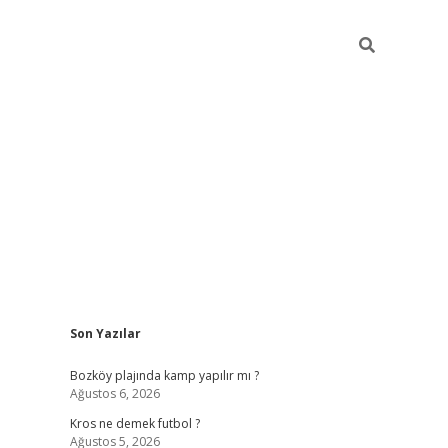
Sidebar
Son Yazılar
betci
Bozköy plajında kamp yapılır mı ?
Ağustos 6, 2026
Kros ne demek futbol ?
Ağustos 5, 2026