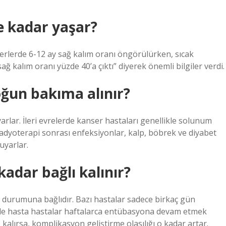
e kadar yaşar?
rlerde 6-12 ay sağ kalım oranı öngörülürken, sıcak
ğ kalım oranı yüzde 40’a çıktı” diyerek önemli bilgiler verdi.
ğun bakıma alınır?
rlar. İleri evrelerde kanser hastaları genellikle solunum
adyoterapi sonrası enfeksiyonlar, kalp, böbrek ve diyabet
uyarlar.
adar bağlı kalınır?
urumuna bağlıdır. Bazı hastalar sadece birkaç gün
cede hasta hastalar haftalarca entübasyona devam etmek
alırsa, komplikasyon geliştirme olasılığı o kadar artar.