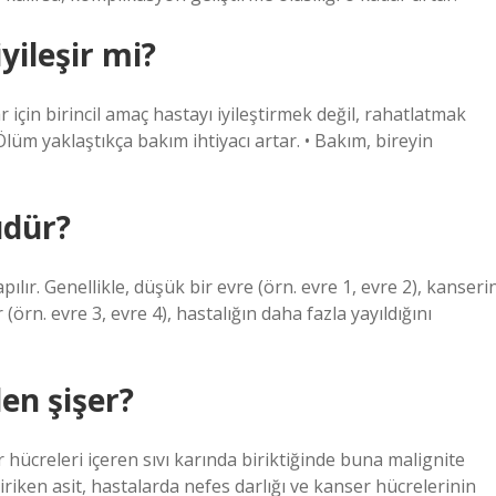
ileşir mi?
r için birincil amaç hastayı iyileştirmek değil, rahatlatmak
Ölüm yaklaştıkça bakım ihtiyacı artar. • Bakım, bireyin
üdür?
pılır. Genellikle, düşük bir evre (örn. evre 1, evre 2), kanseri
(örn. evre 3, evre 4), hastalığın daha fazla yayıldığını
en şişer?
 hücreleri içeren sıvı karında biriktiğinde buna malignite
iriken asit, hastalarda nefes darlığı ve kanser hücrelerinin