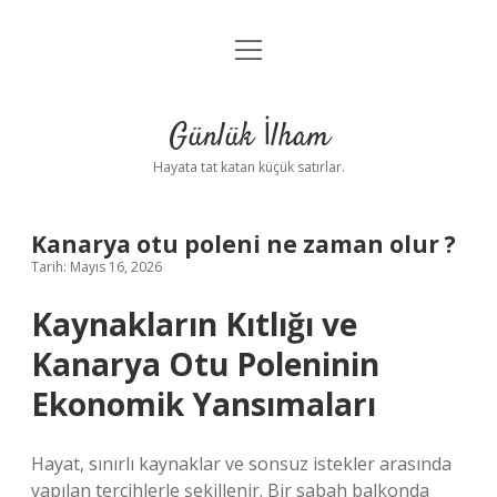
menüyü
Anasayfa
aç
Gizlilik Politikası
Günlük İlham
Yasal Uyarı
Hayata tat katan küçük satırlar.
Hakkımızda
Kanarya otu poleni ne zaman olur ?
Tarih: Mayıs 16, 2026
Kaynakların Kıtlığı ve
Kanarya Otu Poleninin
Ekonomik Yansımaları
Hayat, sınırlı kaynaklar ve sonsuz istekler arasında
yapılan tercihlerle şekillenir. Bir sabah balkonda