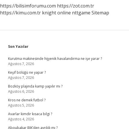
https://bilisimforumu.com
https://zot.com.tr
https://kimu.com.tr
knight online
nttgame
Sitemap
Sidebar
Son Yazılar
Kurutma makinesinde hijyenik havalandırma ne işe yarar ?
Ağustos 7, 2026
Keşif bölüğü ne yapar ?
Ağustos 7, 2026
Bozköy plajında kamp yapılır mı ?
Ağustos 6, 2026
Kros ne demek futbol ?
Ağustos 5, 2026
Avarlar kimdir kısaca bilgi ?
Ağustos 4, 2026
Aboubakar BJK’den ayrıldı mı ?