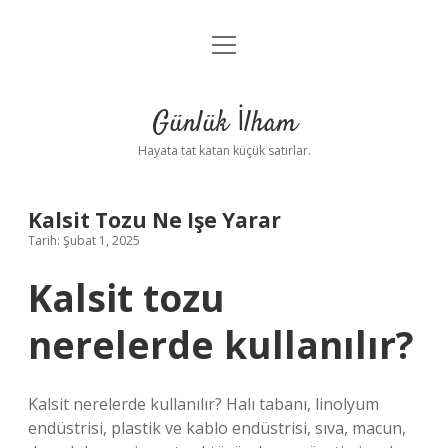
menüyü
Anasayfa
aç
Gizlilik Politikası
Günlük İlham
Yasal Uyarı
Hayata tat katan küçük satırlar.
Hakkımızda
Kalsit Tozu Ne Işe Yarar
Tarih: Şubat 1, 2025
Kalsit tozu
nerelerde kullanılır?
Kalsit nerelerde kullanılır? Halı tabanı, linolyum
endüstrisi, plastik ve kablo endüstrisi, sıva, macun,