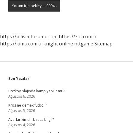
https://bilisimforumu.com
https://zot.com.tr
https://kimu.com.tr
knight online
nttgame
Sitemap
Sidebar
Son Yazılar
Bozköy plajında kamp yapılır mı ?
Ağustos 6, 2026
Kros ne demek futbol ?
Ağustos 5, 2026
Avarlar kimdir kısaca bilgi ?
Ağustos 4, 2026