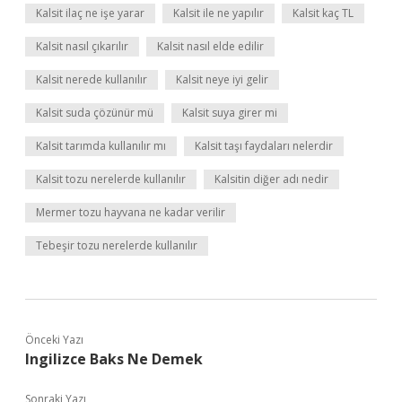
Kalsit ilaç ne işe yarar
Kalsit ile ne yapılır
Kalsit kaç TL
Kalsit nasıl çıkarılır
Kalsit nasıl elde edilir
Kalsit nerede kullanılır
Kalsit neye iyi gelir
Kalsit suda çözünür mü
Kalsit suya girer mi
Kalsit tarımda kullanılır mı
Kalsit taşı faydaları nelerdir
Kalsit tozu nerelerde kullanılır
Kalsitin diğer adı nedir
Mermer tozu hayvana ne kadar verilir
Tebeşir tozu nerelerde kullanılır
Önceki Yazı
Ingilizce Baks Ne Demek
Sonraki Yazı