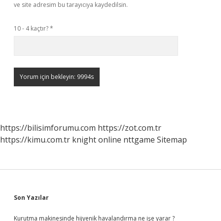
ve site adresim bu tarayıcıya kaydedilsin.
10 - 4 kaçtır?
*
https://bilisimforumu.com
https://zot.com.tr
https://kimu.com.tr
knight online
nttgame
Sitemap
Sidebar
Son Yazılar
Kurutma makinesinde hijyenik havalandırma ne işe yarar ?