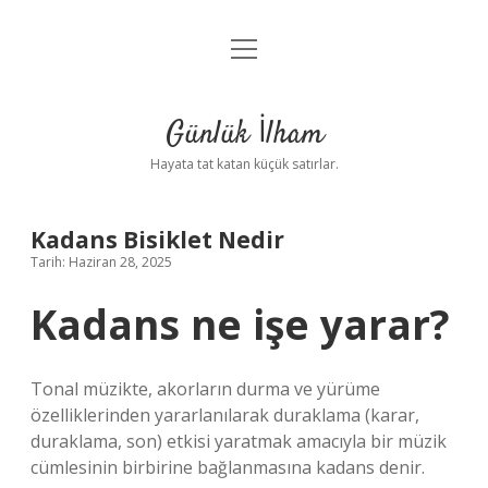
menüyü
Anasayfa
aç
Gizlilik Politikası
Günlük İlham
Yasal Uyarı
Hayata tat katan küçük satırlar.
Hakkımızda
Kadans Bisiklet Nedir
Tarih: Haziran 28, 2025
Kadans ne işe yarar?
Tonal müzikte, akorların durma ve yürüme
özelliklerinden yararlanılarak duraklama (karar,
duraklama, son) etkisi yaratmak amacıyla bir müzik
cümlesinin birbirine bağlanmasına kadans denir.