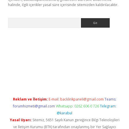
halinde, ilgili içerikler yasal süre içerisinde sitemizden kaldırılacaktır.
Arama
ci
Reklam ve İletişim:
E-mail:
backlinkpaneli@gmail.com
Teams:
forumhizmeti@gmail.com
Whatsapp: 0262 606 0 726
Telegram:
@karabul
Yasal Uyarı:
Sitemiz, 5651 Sayılı Kanun gereğince Bilgi Teknolojileri
ve İletişim Kurumu (BTK) tarafından onaylanmış bir Yer Sağlayıcı