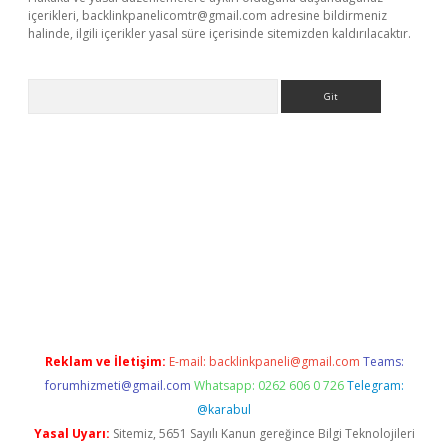
içerikleri,
backlinkpanelicomtr@gmail.com
adresine bildirmeniz
halinde, ilgili içerikler yasal süre içerisinde sitemizden kaldırılacaktır.
Arama
betci
Reklam ve İletişim:
E-mail:
backlinkpaneli@gmail.com
Teams:
forumhizmeti@gmail.com
Whatsapp: 0262 606 0 726
Telegram:
@karabul
Yasal Uyarı:
Sitemiz, 5651 Sayılı Kanun gereğince Bilgi Teknolojileri