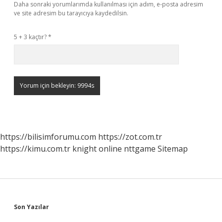
Daha sonraki yorumlarımda kullanılması için adım, e-posta adresim
ve site adresim bu tarayıcıya kaydedilsin.
5 + 3 kaçtır?
*
https://bilisimforumu.com
https://zot.com.tr
https://kimu.com.tr
knight online
nttgame
Sitemap
Sidebar
Son Yazılar