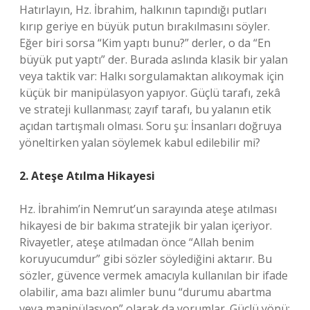
Hatırlayın, Hz. İbrahim, halkının tapındığı putları
kırıp geriye en büyük putun bırakılmasını söyler.
Eğer biri sorsa “Kim yaptı bunu?” derler, o da “En
büyük put yaptı” der. Burada aslında klasik bir yalan
veya taktik var: Halkı sorgulamaktan alıkoymak için
küçük bir manipülasyon yapıyor. Güçlü tarafı, zekâ
ve strateji kullanması; zayıf tarafı, bu yalanın etik
açıdan tartışmalı olması. Soru şu: İnsanları doğruya
yöneltirken yalan söylemek kabul edilebilir mi?
2. Ateşe Atılma Hikayesi
Hz. İbrahim’in Nemrut’un sarayında ateşe atılması
hikayesi de bir bakıma stratejik bir yalan içeriyor.
Rivayetler, ateşe atılmadan önce “Allah benim
koruyucumdur” gibi sözler söylediğini aktarır. Bu
sözler, güvence vermek amacıyla kullanılan bir ifade
olabilir, ama bazı alimler bunu “durumu abartma
veya manipülasyon” olarak da yorumlar. Güçlü yönü: