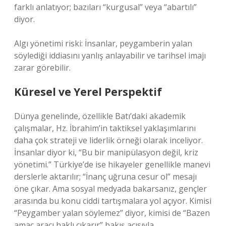
farklı anlatıyor; bazıları “kurgusal” veya “abartılı”
diyor.
Algı yönetimi riski: İnsanlar, peygamberin yalan
söylediği iddiasını yanlış anlayabilir ve tarihsel imajı
zarar görebilir.
Küresel ve Yerel Perspektif
Dünya genelinde, özellikle Batı’daki akademik
çalışmalar, Hz. İbrahim’in taktiksel yaklaşımlarını
daha çok strateji ve liderlik örneği olarak inceliyor.
İnsanlar diyor ki, “Bu bir manipülasyon değil, kriz
yönetimi.” Türkiye’de ise hikayeler genellikle manevi
derslerle aktarılır; “İnanç uğruna cesur ol” mesajı
öne çıkar. Ama sosyal medyada bakarsanız, gençler
arasında bu konu ciddi tartışmalara yol açıyor. Kimisi
“Peygamber yalan söylemez” diyor, kimisi de “Bazen
amaç aracı haklı çıkarır” bakış açısıyla