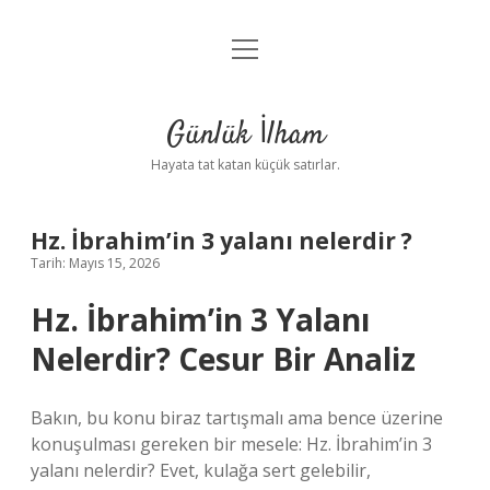
menüyü
Anasayfa
aç
Gizlilik Politikası
Günlük İlham
Yasal Uyarı
Hayata tat katan küçük satırlar.
Hakkımızda
Hz. İbrahim’in 3 yalanı nelerdir ?
Tarih: Mayıs 15, 2026
Hz. İbrahim’in 3 Yalanı
Nelerdir? Cesur Bir Analiz
Bakın, bu konu biraz tartışmalı ama bence üzerine
konuşulması gereken bir mesele: Hz. İbrahim’in 3
yalanı nelerdir? Evet, kulağa sert gelebilir,