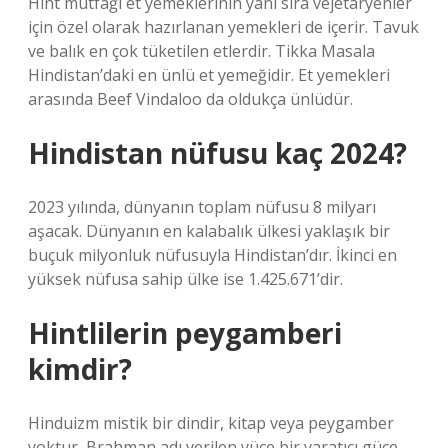
Hint mutfağı et yemeklerinin yanı sıra vejetaryenler
için özel olarak hazırlanan yemekleri de içerir. Tavuk
ve balık en çok tüketilen etlerdir. Tikka Masala
Hindistan’daki en ünlü et yemeğidir. Et yemekleri
arasında Beef Vindaloo da oldukça ünlüdür.
Hindistan nüfusu kaç 2024?
2023 yılında, dünyanın toplam nüfusu 8 milyarı
aşacak. Dünyanın en kalabalık ülkesi yaklaşık bir
buçuk milyonluk nüfusuyla Hindistan’dır. İkinci en
yüksek nüfusa sahip ülke ise 1.425.671’dir.
Hintlilerin peygamberi
kimdir?
Hinduizm mistik bir dindir, kitap veya peygamber
yoktur, Brahman adı verilen yüce bir yaratıcı güce