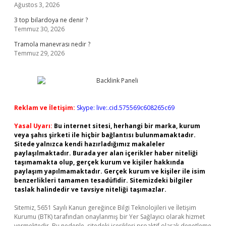
Ağustos 3, 2026
3 top bilardoya ne denir ?
Temmuz 30, 2026
Tramola manevrası nedir ?
Temmuz 29, 2026
Reklam ve İletişim:
Skype: live:.cid.575569c608265c69
Yasal Uyarı:
Bu internet sitesi, herhangi bir marka, kurum
veya şahıs şirketi ile hiçbir bağlantısı bulunmamaktadır.
Sitede yalnızca kendi hazırladığımız makaleler
paylaşılmaktadır. Burada yer alan içerikler haber niteliği
taşımamakta olup, gerçek kurum ve kişiler hakkında
paylaşım yapılmamaktadır. Gerçek kurum ve kişiler ile isim
benzerlikleri tamamen tesadüfidir. Sitemizdeki bilgiler
taslak halindedir ve tavsiye niteliği taşımazlar.
Sitemiz, 5651 Sayılı Kanun gereğince Bilgi Teknolojileri ve İletişim
Kurumu (BTK) tarafından onaylanmış bir Yer Sağlayıcı olarak hizmet
vermektedir. Bu nedenle, sitedeki içerikleri proaktif olarak denetleme