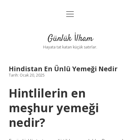
menüyü
Anasayfa
aç
Gizlilik Politikası
Günlük İlham
Yasal Uyarı
Hayata tat katan küçük satırlar.
Hakkımızda
Hindistan En Ünlü Yemeği Nedir
Tarih: Ocak 20, 2025
Hintlilerin en
meşhur yemeği
nedir?