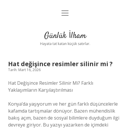
menüyü
Anasayfa
aç
Gizlilik Politikası
Günlük İlham
Yasal Uyarı
Hayata tat katan küçük satırlar.
Hakkımızda
Hat değişince resimler silinir mi ?
Tarih: Mart 16, 2026
Hat Değişince Resimler Silinir Mi? Farklı
Yaklaşımların Karşılaştırılması
Konya’da yaşıyorum ve her gün farklı düşüncelerle
kafamda tartışmalar dönüyor. Bazen mühendislik
bakış açım, bazen de sosyal bilimlere duyduğum ilgi
devreye giriyor. Bu yazıyı yazarken de içimdeki