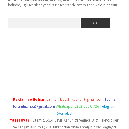
halinde, ilgili içerikler yasal süre içerisinde sitemizden kaldırılacaktır.
Arama
i
Reklam ve İletişim:
E-mail:
backlinkpaneli@gmail.com
Teams:
forumhizmeti@gmail.com
Whatsapp: 0262 606 0 726
Telegram:
@karabul
Yasal Uyarı:
Sitemiz, 5651 Sayılı Kanun gereğince Bilgi Teknolojileri
ve İletişim Kurumu (BTK) tarafından onaylanmış bir Yer Sağlayıcı