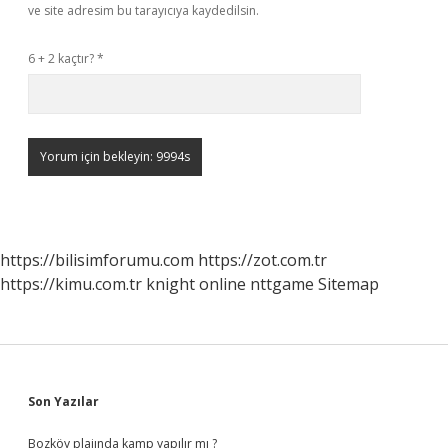
ve site adresim bu tarayıcıya kaydedilsin.
6 + 2 kaçtır?
*
https://bilisimforumu.com
https://zot.com.tr
https://kimu.com.tr
knight online
nttgame
Sitemap
Sidebar
Son Yazılar
Bozköy plajında kamp yapılır mı ?