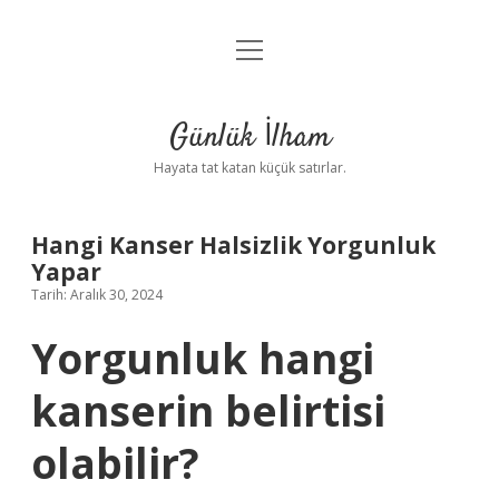
menüyü
Anasayfa
aç
Gizlilik Politikası
Günlük İlham
Yasal Uyarı
Hayata tat katan küçük satırlar.
Hakkımızda
Hangi Kanser Halsizlik Yorgunluk
Yapar
Tarih: Aralık 30, 2024
Yorgunluk hangi
kanserin belirtisi
olabilir?