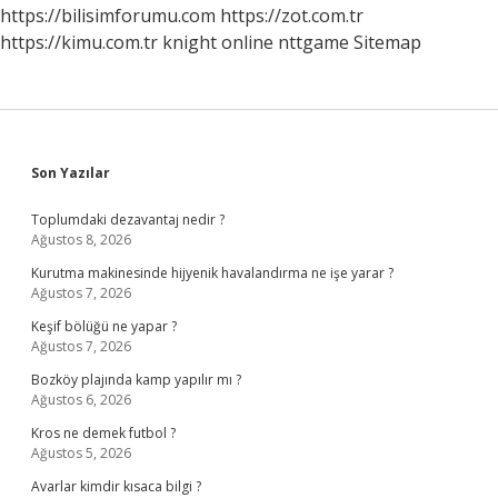
https://bilisimforumu.com
https://zot.com.tr
https://kimu.com.tr
knight online
nttgame
Sitemap
Sidebar
Son Yazılar
Toplumdaki dezavantaj nedir ?
Ağustos 8, 2026
Kurutma makinesinde hijyenik havalandırma ne işe yarar ?
Ağustos 7, 2026
Keşif bölüğü ne yapar ?
Ağustos 7, 2026
Bozköy plajında kamp yapılır mı ?
Ağustos 6, 2026
Kros ne demek futbol ?
Ağustos 5, 2026
Avarlar kimdir kısaca bilgi ?