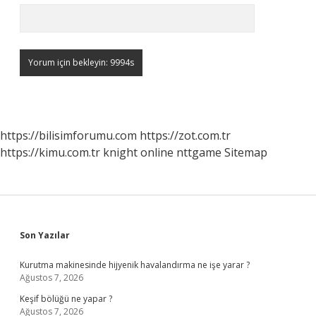
https://bilisimforumu.com
https://zot.com.tr
https://kimu.com.tr
knight online
nttgame
Sitemap
Sidebar
Son Yazılar
Kurutma makinesinde hijyenik havalandırma ne işe yarar ?
Ağustos 7, 2026
Keşif bölüğü ne yapar ?
Ağustos 7, 2026