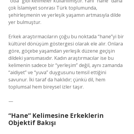
“oba” gibi kelimeler kullanılmıştır. Yani “hane” daha
çok İslamiyet sonrası Türk toplumunda,
şehirleşmenin ve yerleşik yaşamın artmasıyla dilde
yer bulmuştur.
Erkek araştırmacıların çoğu bu noktada “hane”yi bir
kültürel dönüşüm göstergesi olarak ele alır. Onlara
göre, göçebe yaşamdan yerleşik düzene geçişin
dildeki yansımasıdır. Kadın araştırmacılar ise bu
kelimenin sadece bir “yerleşim” değil, aynı zamanda
“aidiyet” ve “yuva” duygusunu temsil ettiğini
savunur. İki taraf da haklıdır; çünkü dil, hem
toplumsal hem bireysel izler taşır.
—
“Hane” Kelimesine Erkeklerin
Objektif Bakışı