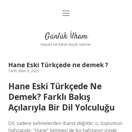
menüyü
Anasayfa
aç
Gizlilik Politikası
Günlük İlham
Yasal Uyarı
Hayata tat katan küçük satırlar.
Hakkımızda
Hane Eski Türkçede ne demek ?
Tarih: Ekim 9, 2025
Hane Eski Türkçede Ne
Demek? Farklı Bakış
Açılarıyla Bir Dil Yolculuğu
Dil, sadece kelimelerden ibaret değildir; o, toplumun
hafızasıdır. “Hane” kelimesi de bu hafızanın içinde