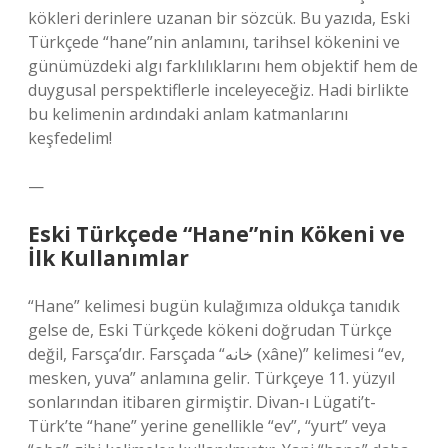
kökleri derinlere uzanan bir sözcük. Bu yazıda, Eski
Türkçede “hane”nin anlamını, tarihsel kökenini ve
günümüzdeki algı farklılıklarını hem objektif hem de
duygusal perspektiflerle inceleyeceğiz. Hadi birlikte
bu kelimenin ardındaki anlam katmanlarını
keşfedelim!
—
Eski Türkçede “Hane”nin Kökeni ve
İlk Kullanımlar
“Hane” kelimesi bugün kulağımıza oldukça tanıdık
gelse de, Eski Türkçede kökeni doğrudan Türkçe
değil, Farsça’dır. Farsçada “خانه (xâne)” kelimesi “ev,
mesken, yuva” anlamına gelir. Türkçeye 11. yüzyıl
sonlarından itibaren girmiştir. Divan-ı Lügati’t-
Türk’te “hane” yerine genellikle “ev”, “yurt” veya