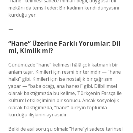
“hane” kelimesi sadece mimari değil, duygusal bir
mekânı da temsil eder: Bir kadının kendi dünyasını
kurduğu yer.
—
“Hane” Üzerine Farklı Yorumlar: Dil
mi, Kimlik mi?
Günümüzde “hane” kelimesi hâlâ çok katmanlı bir
anlam taşır. Kimileri için resmi bir terimdir — “hane
halkı” gibi. Kimileri için ise nostaljik bir çağrışım
yapar — “baba ocağı, ana hanesi” gibi. Dilbilimsel
olarak baktığımızda bu kelime, Türkçenin Farsça ile
kültürel etkileşiminin bir sonucu. Ancak sosyolojik
olarak baktığımızda, “hane” bireyin toplumla
kurduğu ilişkinin aynasıdır.
Belki de asıl soru şu olmalı: “Hane”yi sadece tarihsel