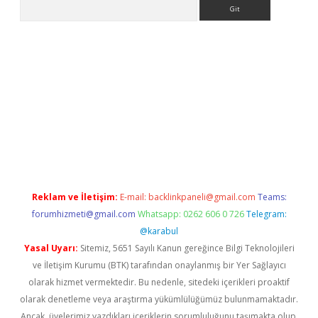
Arama
ci
Reklam ve İletişim:
E-mail:
backlinkpaneli@gmail.com
Teams:
forumhizmeti@gmail.com
Whatsapp: 0262 606 0 726
Telegram:
@karabul
Yasal Uyarı:
Sitemiz, 5651 Sayılı Kanun gereğince Bilgi Teknolojileri
ve İletişim Kurumu (BTK) tarafından onaylanmış bir Yer Sağlayıcı
olarak hizmet vermektedir. Bu nedenle, sitedeki içerikleri proaktif
olarak denetleme veya araştırma yükümlülüğümüz bulunmamaktadır.
Ancak, üyelerimiz yazdıkları içeriklerin sorumluluğunu taşımakta olup,