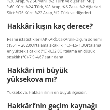
%30 Arap, %2 Süryani, %2 Türk ve diğerleri Muş:
%60 Kürt, %24 Türk, %8 Arap, %6 Zaza, %2 diğerleri
Siirt: %76 Kürt, %22 Arap, %2 Türk ve diğerleri …
Hakkâri kışın kaç derece?
Resmi istatistiklerHAKKARİOcakAralıkÖlçüm dönemi
(1961 – 2023)Ortalama sıcaklık (°C)-4,5-1,3Ortalama
en yüksek sıcaklık (°C)-0,32,8Ortalama en düşük
sıcaklık (°C)-7,9-4,67 satır daha
Hakkâri mi büyük
yüksekova mı?
Yüksekova, Hakkari ilinin en büyük ilçesidir.
Hakkâri’nin geçim kaynağı