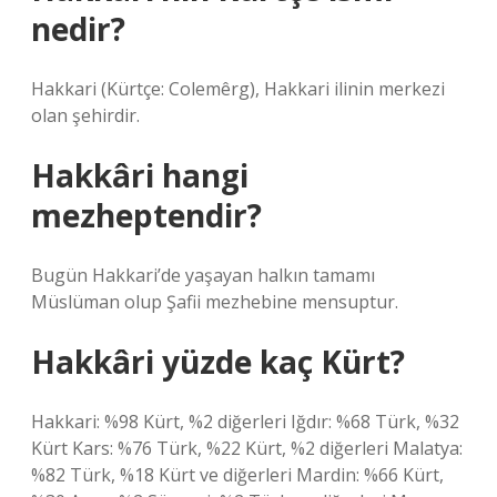
nedir?
Hakkari (Kürtçe: Colemêrg), Hakkari ilinin merkezi
olan şehirdir.
Hakkâri hangi
mezheptendir?
Bugün Hakkari’de yaşayan halkın tamamı
Müslüman olup Şafii mezhebine mensuptur.
Hakkâri yüzde kaç Kürt?
Hakkari: %98 Kürt, %2 diğerleri Iğdır: %68 Türk, %32
Kürt Kars: %76 Türk, %22 Kürt, %2 diğerleri Malatya:
%82 Türk, %18 Kürt ve diğerleri Mardin: %66 Kürt,