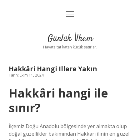
menüyü
Anasayfa
aç
Gizlilik Politikası
Günlük İlham
Yasal Uyarı
Hayata tat katan küçük satırlar.
Hakkımızda
Hakkâri Hangi Illere Yakın
Tarih: Ekim 11, 2024
Hakkâri hangi ile
sınır?
İlçemiz Doğu Anadolu bölgesinde yer almakta olup
doğal güzellikler bakımından Hakkari ilinin en güzel