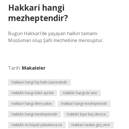
Hakkari hangi
mezheptendir?
Bugün Hakkari’de yaşayan halkın tamamı
Müslüman olup Şafii mezhebine mensuptur.
Tarih:
Makaleler
Hakkari hangi fay hattı üzerindedir
Hakkâri hangi ilden ayrıldı
Hakkâri hangi ile sınır
Hakkari hangi illere yakın
Hakkari hangi mezheptendir
Hakkâri hangi mezheptendir
Hakkâri kışın kaç derece
Hakkâri mi büyük yüksekova mı
Hakkari neden göç verir