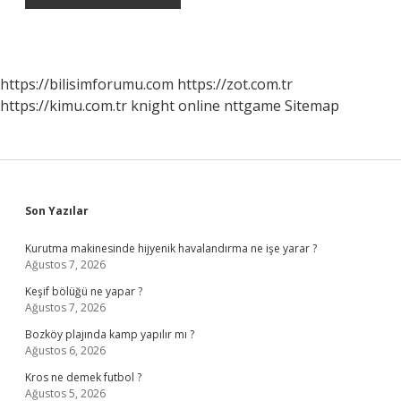
https://bilisimforumu.com
https://zot.com.tr
https://kimu.com.tr
knight online
nttgame
Sitemap
Sidebar
Son Yazılar
Kurutma makinesinde hijyenik havalandırma ne işe yarar ?
Ağustos 7, 2026
Keşif bölüğü ne yapar ?
Ağustos 7, 2026
Bozköy plajında kamp yapılır mı ?
Ağustos 6, 2026
Kros ne demek futbol ?
Ağustos 5, 2026