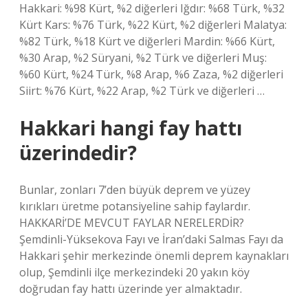
Hakkari: %98 Kürt, %2 diğerleri Iğdır: %68 Türk, %32
Kürt Kars: %76 Türk, %22 Kürt, %2 diğerleri Malatya:
%82 Türk, %18 Kürt ve diğerleri Mardin: %66 Kürt,
%30 Arap, %2 Süryani, %2 Türk ve diğerleri Muş:
%60 Kürt, %24 Türk, %8 Arap, %6 Zaza, %2 diğerleri
Siirt: %76 Kürt, %22 Arap, %2 Türk ve diğerleri …
Hakkari hangi fay hattı
üzerindedir?
Bunlar, zonları 7’den büyük deprem ve yüzey
kırıkları üretme potansiyeline sahip faylardır.
HAKKARİ’DE MEVCUT FAYLAR NERELERDİR?
Şemdinli-Yüksekova Fayı ve İran’daki Salmas Fayı da
Hakkari şehir merkezinde önemli deprem kaynakları
olup, Şemdinli ilçe merkezindeki 20 yakın köy
doğrudan fay hattı üzerinde yer almaktadır.