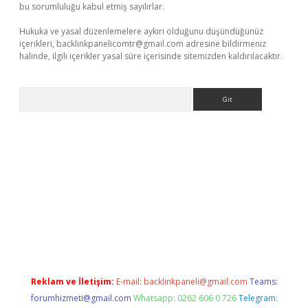
bu sorumluluğu kabul etmiş sayılırlar.
Hukuka ve yasal düzenlemelere aykırı olduğunu düşündüğünüz
içerikleri,
backlinkpanelicomtr@gmail.com
adresine bildirmeniz
halinde, ilgili içerikler yasal süre içerisinde sitemizden kaldırılacaktır.
Arama
i
Reklam ve İletişim:
E-mail:
backlinkpaneli@gmail.com
Teams:
forumhizmeti@gmail.com
Whatsapp: 0262 606 0 726
Telegram: