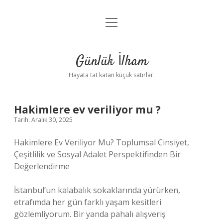
menüyü
Anasayfa
aç
Gizlilik Politikası
Günlük İlham
Yasal Uyarı
Hayata tat katan küçük satırlar.
Hakkımızda
Hakimlere ev veriliyor mu ?
Tarih: Aralık 30, 2025
Hakimlere Ev Veriliyor Mu? Toplumsal Cinsiyet,
Çeşitlilik ve Sosyal Adalet Perspektifinden Bir
Değerlendirme
İstanbul’un kalabalık sokaklarında yürürken,
etrafımda her gün farklı yaşam kesitleri
gözlemliyorum. Bir yanda pahalı alışveriş