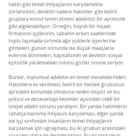
hakkı gibi temel ihtiyaçlarını karşılamakta
zorlanırken, devletin sadece hakimler gibi belirli
gruplara konut temin etmesi adaletsiz bir ayrımcılık
gibi algılanabiliyor. Örneğin, büyük bir inşaat
firmasının işçilerinin, sabahın erken saatlerinde
toplu taşımada sırtında ağır yüklerle işyerlerine
gitmeleri, günün sonunda ise düşük maaşlarla
evlerine dönmeleri, kapitalizmin ve devletin sosyal
eşitsizlik yaratmadaki rolünü gözler önüne seriyor.
Bunlar, toplumsal adaletin en temel meselelerinden.
Hakimlere ev verilmesi, belirli bir meslek grubunun
ayrıcalıklı konumda olmasına neden oluyor ve bu,
yoksul ve dezavantajlı kesimler açısından ciddi bir
sosyal adalet sorunu yaratıyor. Bir yanda hakimlerin
rahatça barınma ihtiyacını karşılaması, diğer yanda
ise işçi sınıfından insanların temel ihtiyaçlarını
karşılamak için uğraşması, bu iki grubun arasındaki
uçurumu daha da derinleştiriyor. Bu da toplumun