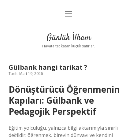
menüyü
Anasayfa
aç
Gizlilik Politikası
Günlük İlham
Yasal Uyarı
Hayata tat katan küçük satırlar.
Hakkımızda
Gülbank hangi tarikat ?
Tarih: Mart 19, 2026
Dönüştürücü Öğrenmenin
Kapıları: Gülbank ve
Pedagojik Perspektif
Eğitim yolculuğu, yalnızca bilgi aktarımıyla sınırlı
değildir; öğrenmek, bireyin dünyayı ve kendini