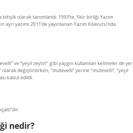
itişik olarak tanımlandı. 1993’te, fikir birliği Yazım
nin ayrı yazımı 2011’de yayınlanan Yazım Kılavuzu’nda
elli” ve “yeşil zeytin” gibi yaygın kullanılan kelimeler de yer
larak değiştirilirken, “mütevelli” yerine “mütevelli”, “yeşil
ası kabul edildi.
çaltı”dır.
iği nedir?