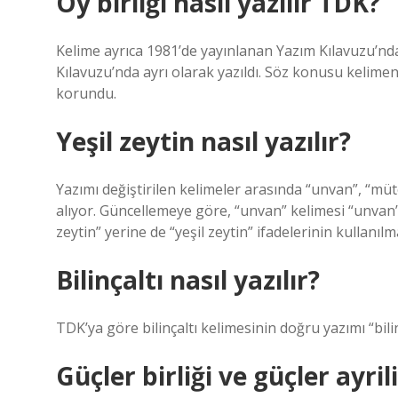
Oy birliği nasıl yazılır TDK?
Kelime ayrıca 1981’de yayınlanan Yazım Kılavuzu’nda b
Kılavuzu’nda ayrı olarak yazıldı. Söz konusu kelime
korundu.
Yeşil zeytin nasıl yazılır?
Yazımı değiştirilen kelimeler arasında “unvan”, “mütev
alıyor. Güncellemeye göre, “unvan” kelimesi “unvan” o
zeytin” yerine de “yeşil zeytin” ifadelerinin kullanılm
Bilinçaltı nasıl yazılır?
TDK’ya göre bilinçaltı kelimesinin doğru yazımı “bilin
Güçler birliği ve güçler ayril