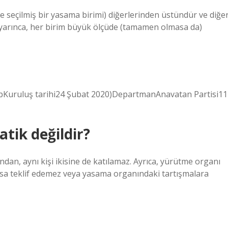
likle seçilmiş bir yasama birimi) diğerlerinden üstündür ve diğe
i uyarınca, her birim büyük ölçüde (tamamen olmasa da)
apKuruluş tarihi24 Şubat 2020)DepartmanAnavatan Partisi11
tik değildir?
n, aynı kişi ikisine de katılamaz. Ayrıca, yürütme organı
asa teklif edemez veya yasama organındaki tartışmalara