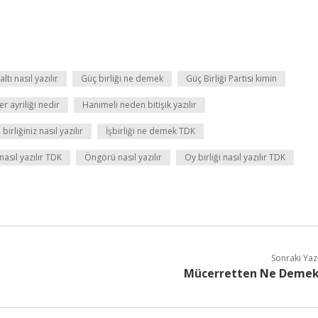
altı nasıl yazılır
Güç birliği ne demek
Güç Birliği Partisi kimin
er ayriliği nedir
Hanımeli neden bitişik yazılır
ş birliğiniz nasıl yazılır
İşbirliği ne demek TDK
asıl yazılır TDK
Öngörü nasıl yazılır
Oy birliği nasıl yazılır TDK
Sonraki Yaz
Mücerretten Ne Deme