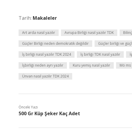
Tarih:
Makaleler
Art arda nasıl yazılır
Avrupa Birliği nasıl yazılır TDK
Bilinç
Güçler Birliği neden demokratik değildir
Güçler birliği ve güçl
İş birliği nasıl yazılır TDK 2024
İş birliği TDK nasıl yazılır
İ
İşbirliği neden ayrı yazılır
Kuru yemiş nasıl yazılır
Mö ms n
Ünvan nasıl yazılır TDK 2024
Önceki Yazı
500 Gr Küp Şeker Kaç Adet