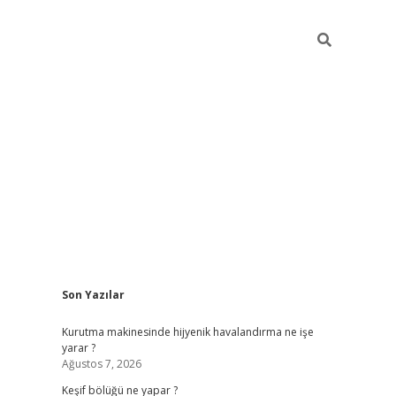
Sidebar
Son Yazılar
betci
Kurutma makinesinde hijyenik havalandırma ne işe
yarar ?
Ağustos 7, 2026
Keşif bölüğü ne yapar ?