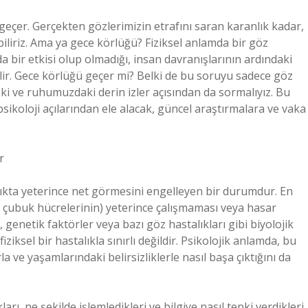
geçer. Gerçekten gözlerimizin etrafını saran karanlık kadar,
iliriz. Ama ya gece körlüğü? Fiziksel anlamda bir göz
da bir etkisi olup olmadığı, insan davranışlarının ardındaki
lir. Gece körlüğü geçer mi? Belki de bu soruyu sadece göz
ki ve ruhumuzdaki derin izler açısından da sormalıyız. Bu
psikoloji açılarından ele alacak, güncel araştırmalara ve vaka
r
şıkta yeterince net görmesini engelleyen bir durumdur. En
le çubuk hücrelerinin) yeterince çalışmaması veya hasar
 genetik faktörler veya bazı göz hastalıkları gibi biyolojik
ziksel bir hastalıkla sınırlı değildir. Psikolojik anlamda, bu
a ve yaşamlarındaki belirsizliklerle nasıl başa çıktığını da
kları, ne şekilde işlemledikleri ve bilgiye nasıl tepki verdikleri