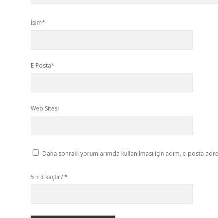
İsim*
E-Posta*
Web Sitesi
Daha sonraki yorumlarımda kullanılması için adım, e-posta adres
5 + 3 kaçtır?
*