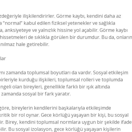
ğeriyle ilişkilendirirler. Görme kaybı, kendini daha az
a “normal” kabul edilen fiziksel yetenekler ve sağlıkla
 anksiyeteye ve yalnızlık hissine yol açabilir. Görme kaybı
hissetmeleri de sıklıkla görülen bir durumdur. Bu da, onları
ılmaz hale getirebilir.
lar
ynı zamanda toplumsal boyutları da vardır. Sosyal etkileşim
irleriyle kurduğu ilişkileri, toplumsal rolleri ve toplumda
li olan bireyleri, genellikle farklı bir ışık altında
nı zamanda sosyal bir fark yaratır.
re, bireylerin kendilerini başkalarıyla etkileşimde
kritik bir rol oynar. Gece körlüğü yaşayan bir kişi, bu sosyal
lir. Birey, kendini toplumsal normlara uygun bir şekilde ifade
abilir. Bu sosyal izolasyon, gece körlüğü yaşayan kişilerin