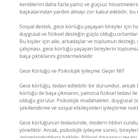
kendilerini daha fazla yalnız ve güçsüz hissetmelerin
başkalarından yardım almayı zor kabul edebilir, bu d
Sosyal destek, gece körlüğü yaşayan bireyler için ha
duygusal ve fiziksel desteğin güçlü olduğu ortamlarda
Bu kişiler için aile, arkadaşlar ve toplumun desteği,
çalışması, gece körlüğü yaşayan bireylerin toplumsal 
başa çıktıklarını göstermektedir.
Gece Körlüğü ve Psikolojik İyileşme: Geçer Mi?
Gece körlüğü, tedavi edilebilir bir durumdur, ancak 
körlüğü ile başa çıkmanın, yalnızca fiziksel tedavi il
olduğu görülür. Psikolojik müdahaleler, duygusal zek
şekillendirme ve sosyal etkileşimleri iyileştirme nok
Gece körlüğünün tedavisinde, modern tıbbın sundu
yöneliktir. Ancak, psikolojik iyileşme süreci, bireyl
anlamlandırdığına bağlıdır. Bilişsel davranışçı terap