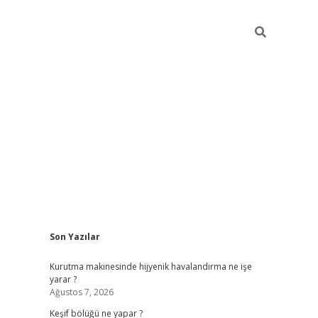
Sidebar
Son Yazılar
betci
Kurutma makinesinde hijyenik havalandırma ne işe
yarar ?
Ağustos 7, 2026
Keşif bölüğü ne yapar ?