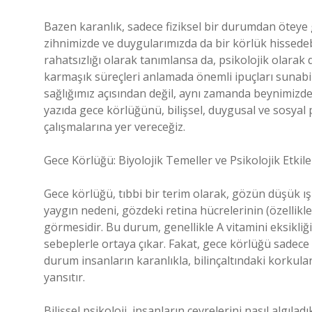
Bazen karanlık, sadece fiziksel bir durumdan öteye 
zihnimizde ve duygularımızda da bir körlük hissedeb
rahatsızlığı olarak tanımlansa da, psikolojik olarak 
karmaşık süreçleri anlamada önemli ipuçları sunabi
sağlığımız açısından değil, aynı zamanda beynimizde
yazıda gece körlüğünü, bilişsel, duygusal ve sosyal 
çalışmalarına yer vereceğiz.
Gece Körlüğü: Biyolojik Temeller ve Psikolojik Etkile
Gece körlüğü, tıbbi bir terim olarak, gözün düşük ı
yaygın nedeni, gözdeki retina hücrelerinin (özellik
görmesidir. Bu durum, genellikle A vitamini eksikliği,
sebeplerle ortaya çıkar. Fakat, gece körlüğü sadece fi
durum insanların karanlıkla, bilinçaltındaki korkularl
yansıtır.
Bilişsel psikoloji, insanların çevrelerini nasıl algıladı