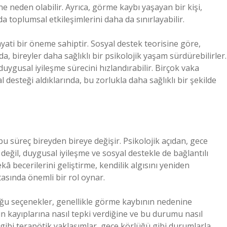
e neden olabilir. Ayrıca, görme kaybı yaşayan bir kişi,
a toplumsal etkileşimlerini daha da sınırlayabilir.
yati bir öneme sahiptir. Sosyal destek teorisine göre,
, bireyler daha sağlıklı bir psikolojik yaşam sürdürebilirler.
 duygusal iyileşme sürecini hızlandırabilir. Birçok vaka
desteği aldıklarında, bu zorlukla daha sağlıklı bir şekilde
bu süreç bireyden bireye değişir. Psikolojik açıdan, gece
e değil, duygusal iyileşme ve sosyal destekle de bağlantılı
â becerilerini geliştirme, kendilik algısını yeniden
tasında önemli bir rol oynar.
ğu seçenekler, genellikle görme kaybının nedenine
erin kayıplarına nasıl tepki verdiğine ve bu durumu nasıl
i gibi terapötik yaklaşımlar, gece körlüğü gibi durumlarla