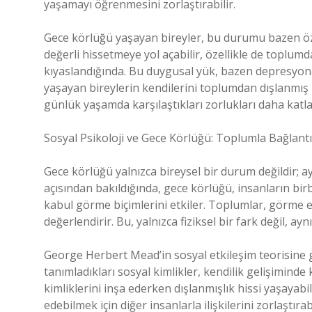
yaşamayı öğrenmesini zorlaştırabilir.
Gece körlüğü yaşayan bireyler, bu durumu bazen özde
değerli hissetmeye yol açabilir, özellikle de toplumd
kıyaslandığında. Bu duygusal yük, bazen depresyona,
yaşayan bireylerin kendilerini toplumdan dışlanmış 
günlük yaşamda karşılaştıkları zorlukları daha katlan
Sosyal Psikoloji ve Gece Körlüğü: Toplumla Bağlantı
Gece körlüğü yalnızca bireysel bir durum değildir; a
açısından bakıldığında, gece körlüğü, insanların birb
kabul görme biçimlerini etkiler. Toplumlar, görme enge
değerlendirir. Bu, yalnızca fiziksel bir fark değil, ay
George Herbert Mead’in sosyal etkileşim teorisine gö
tanımladıkları sosyal kimlikler, kendilik gelişiminde 
kimliklerini inşa ederken dışlanmışlık hissi yaşayabi
edebilmek için diğer insanlarla ilişkilerini zorlaştır