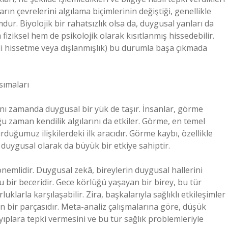
ın çevrelerini algılama biçimlerinin değiştiği, genellikle
ur. Biyolojik bir rahatsızlık olsa da, duygusal yanları da
 fiziksel hem de psikolojik olarak kısıtlanmış hissedebilir.
rli hissetme veya dışlanmışlık) bu durumla başa çıkmada
sımaları
aynı zamanda duygusal bir yük de taşır. İnsanlar, görme
u zaman kendilik algılarını da etkiler. Görme, en temel
uğumuz ilişkilerdeki ilk aracıdır. Görme kaybı, özellikle
 duygusal olarak da büyük bir etkiye sahiptir.
emlidir. Duygusal zekâ, bireylerin duygusal hallerini
 bir beceridir. Gece körlüğü yaşayan bir birey, bu tür
klarla karşılaşabilir. Zira, başkalarıyla sağlıklı etkileşimler
 bir parçasıdır. Meta-analiz çalışmalarına göre, düşük
ayıplara tepki vermesini ve bu tür sağlık problemleriyle