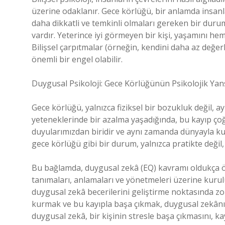
üzerine odaklanır. Gece körlüğü, bir anlamda insanlar
daha dikkatli ve temkinli olmaları gereken bir durumd
vardır. Yeterince iyi görmeyen bir kişi, yaşamını hem
Bilişsel çarpıtmalar (örneğin, kendini daha az değe
önemli bir engel olabilir.
Duygusal Psikoloji: Gece Körlüğünün Psikolojik Yan
Gece körlüğü, yalnızca fiziksel bir bozukluk değil, 
yeteneklerinde bir azalma yaşadığında, bu kayıp çoğ
duyularımızdan biridir ve aynı zamanda dünyayla kurd
gece körlüğü gibi bir durum, yalnızca pratikte değil,
Bu bağlamda, duygusal zekâ (EQ) kavramı oldukça ön
tanımaları, anlamaları ve yönetmeleri üzerine kurulu
duygusal zekâ becerilerini geliştirme noktasında zorlu
kurmak ve bu kayıpla başa çıkmak, duygusal zekânın
duygusal zekâ, bir kişinin stresle başa çıkmasını, k