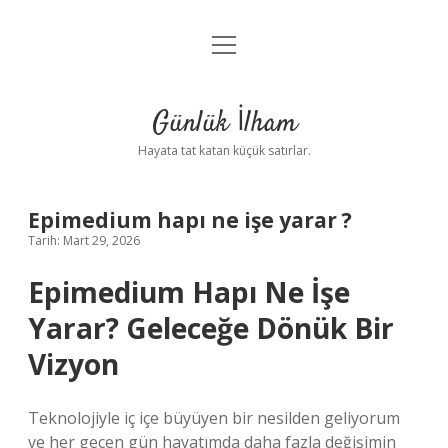
menüyü
Anasayfa
aç
Gizlilik Politikası
Günlük İlham
Yasal Uyarı
Hayata tat katan küçük satırlar.
Hakkımızda
Epimedium hapı ne işe yarar ?
Tarih: Mart 29, 2026
Epimedium Hapı Ne İşe
Yarar? Geleceğe Dönük Bir
Vizyon
Teknolojiyle iç içe büyüyen bir nesilden geliyorum
ve her geçen gün hayatımda daha fazla değişimin