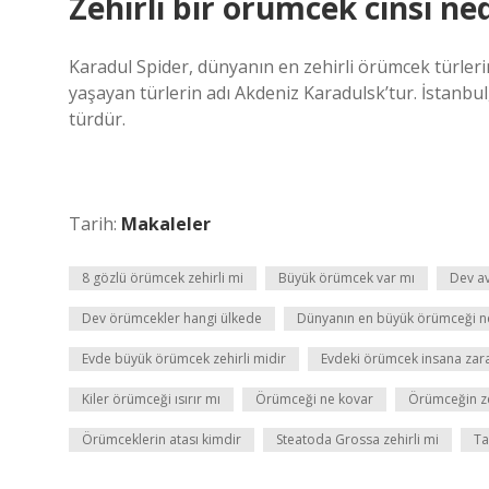
Zehirli bir örümcek cinsi ne
Karadul Spider, dünyanın en zehirli örümcek türlerin
yaşayan türlerin adı Akdeniz Karadulsk’tur. İstanbu
türdür.
Tarih:
Makaleler
8 gözlü örümcek zehirli mi
Büyük örümcek var mı
Dev av
Dev örümcekler hangi ülkede
Dünyanın en büyük örümceği n
Evde büyük örümcek zehirli midir
Evdeki örümcek insana zara
Kiler örümceği ısırır mı
Örümceği ne kovar
Örümceğin zeh
Örümceklerin atası kimdir
Steatoda Grossa zehirli mi
Ta