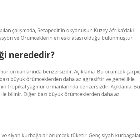
pılan çalışmada, Setapedit’in okyanusun Kuzey Afrika’daki
asyon ve Örümceklerin en eski atası olduğu bulunmuştur.
i nerededir?
ğmur ormanlarında benzersizdir. Açıklama: Bu örümcek çarpıc
er bazı büyük örümceklerden daha az agresiftir ve genellikle
’nın tropikal yağmur ormanlarında benzersizdir. Açıklama: Bu
 ile bilinir. Diğer bazı büyük örümceklerden daha az
?
r ve siyah kurbağalar örümcek tüketir. Genç siyah kurbağala