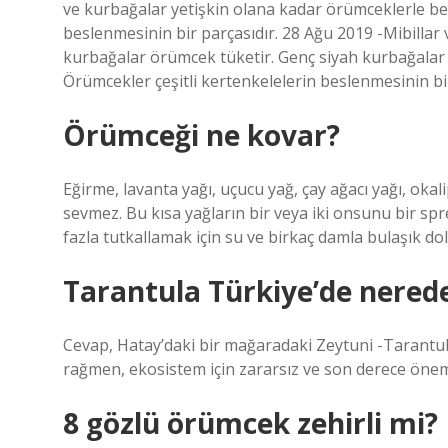
ve kurbağalar yetişkin olana kadar örümceklerle bes
beslenmesinin bir parçasıdır. 28 Ağu 2019 -Mibillar
kurbağalar örümcek tüketir. Genç siyah kurbağalar 
Örümcekler çeşitli kertenkelelerin beslenmesinin bir
Örümceği ne kovar?
Eğirme, lavanta yağı, uçucu yağ, çay ağacı yağı, oka
sevmez. Bu kısa yağların bir veya iki onsunu bir sp
fazla tutkallamak için su ve birkaç damla bulaşık do
Tarantula Türkiye’de nered
Cevap, Hatay’daki bir mağaradaki Zeytuni -Tarantula
rağmen, ekosistem için zararsız ve son derece öneml
8 gözlü örümcek zehirli mi?