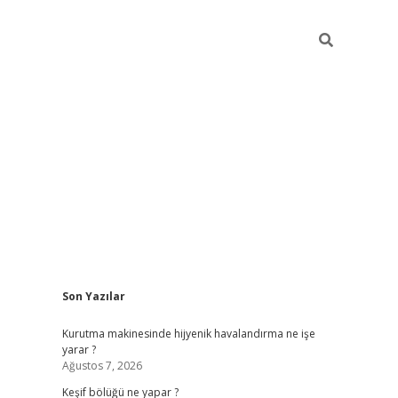
Sidebar
Son Yazılar
betci
Kurutma makinesinde hijyenik havalandırma ne işe
yarar ?
Ağustos 7, 2026
Keşif bölüğü ne yapar ?