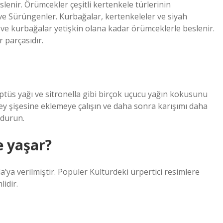
lenir. Örümcekler çeşitli kertenkele türlerinin
 ve Sürüngenler. Kurbağalar, kertenkeleler ve siyah
ve kurbağalar yetişkin olana kadar örümceklerle beslenir.
 parçasıdır.
liptüs yağı ve sitronella gibi birçok uçucu yağın kokusunu
rey şişesine eklemeye çalışın ve daha sonra karışımı daha
ldurun.
e yaşar?
’ya verilmiştir. Popüler Kültürdeki ürpertici resimlere
idir.