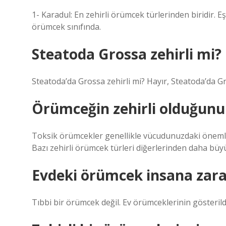
1- Karadul: En zehirli örümcek türlerinden biridir. Eş
örümcek sınıfında.
Steatoda Grossa zehirli mi?
Steatoda’da Grossa zehirli mi? Hayır, Steatoda’da G
Örümceğin zehirli olduğunu 
Toksik örümcekler genellikle vücudunuzdaki önemli r
Bazı zehirli örümcek türleri diğerlerinden daha büyü
Evdeki örümcek insana zara
Tıbbi bir örümcek değil. Ev örümceklerinin gösterildi