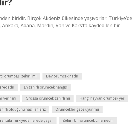
dir?
den biridir. Birçok Akdeniz ülkesinde yaşıyorlar. Türkiye’de
l, Ankara, Adana, Mardin, Van ve Kars’ta kaydedilen bir
cı örümceği zehirli mi
Dev örümcek nedir
erededir
En zehirli örümcek hangisi
r verir mi
Grossa örümcek zehirli mi
Hangi hayvan örümcek yer
irli olduğunu nasıl anlarız
Örümcekler gece uyur mu
rantula Türkiyede nerede yaşar
Zehirli bir örümcek cinsi nedir