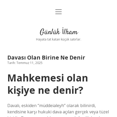
menüyü
Anasayfa
aç
Gizlilik Politikası
Günlük İlham
Yasal Uyarı
Hayata tat katan küçük satırlar.
Hakkımızda
Davası Olan Birine Ne Denir
Tarih: Temmuz 11, 2025
Mahkemesi olan
kişiye ne denir?
Davalı, eskiden “müddeialeyh” olarak bilinirdi,
kendisine karşı hukuki dava açılan gerçek veya tüzel