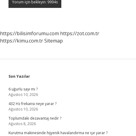
https://bilisimforumu.com
https://zot.com.tr
https://kimu.com.tr
Sitemap
Sidebar
Son Yazılar
6 uğurlu sayı mı ?
Ağustos 10, 2026
432 Hz frekansı neye yarar ?
Ağustos 10, 2026
Toplumdaki dezavantaj nedir ?
Ağustos 8, 2026
Kurutma makinesinde hijyenik havalandırma ne işe yarar ?