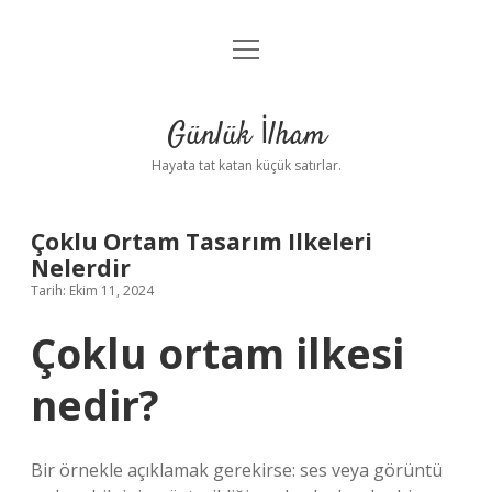
menüyü
Anasayfa
aç
Gizlilik Politikası
Günlük İlham
Yasal Uyarı
Hayata tat katan küçük satırlar.
Hakkımızda
Çoklu Ortam Tasarım Ilkeleri
Nelerdir
Tarih: Ekim 11, 2024
Çoklu ortam ilkesi
nedir?
Bir örnekle açıklamak gerekirse: ses veya görüntü