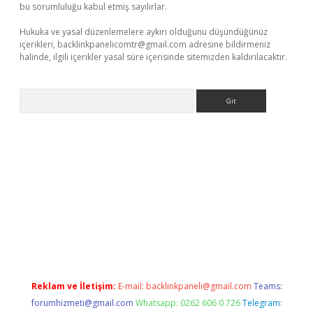
bu sorumluluğu kabul etmiş sayılırlar.
Hukuka ve yasal düzenlemelere aykırı olduğunu düşündüğünüz
içerikleri,
backlinkpanelicomtr@gmail.com
adresine bildirmeniz
halinde, ilgili içerikler yasal süre içerisinde sitemizden kaldırılacaktır.
Arama
ci
Reklam ve İletişim:
E-mail:
backlinkpaneli@gmail.com
Teams:
forumhizmeti@gmail.com
Whatsapp: 0262 606 0 726
Telegram: