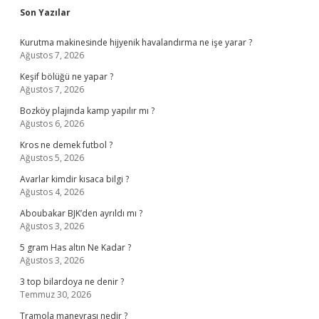
Sidebar
Son Yazılar
Kurutma makinesinde hijyenik havalandırma ne işe yarar ?
Ağustos 7, 2026
Keşif bölüğü ne yapar ?
Ağustos 7, 2026
Bozköy plajında kamp yapılır mı ?
Ağustos 6, 2026
Kros ne demek futbol ?
Ağustos 5, 2026
Avarlar kimdir kısaca bilgi ?
Ağustos 4, 2026
Aboubakar BJK’den ayrıldı mı ?
Ağustos 3, 2026
5 gram Has altın Ne Kadar ?
Ağustos 3, 2026
3 top bilardoya ne denir ?
Temmuz 30, 2026
Tramola manevrası nedir ?