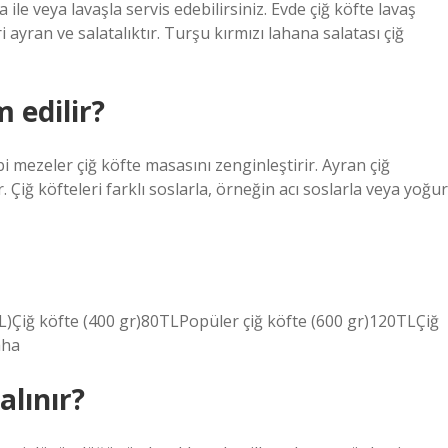
a ile veya lavaşla servis edebilirsiniz. Evde çiğ köfte lavaş
 ayran ve salatalıktır. Turşu kırmızı lahana salatası çiğ
 edilir?
 mezeler çiğ köfte masasını zenginleştirir. Ayran çiğ
. Çiğ köfteleri farklı soslarla, örneğin acı soslarla veya yoğur
L)Çiğ köfte (400 gr)80TLPopüler çiğ köfte (600 gr)120TLÇiğ
aha
alınır?