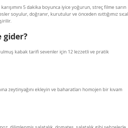
e karışımını 5 dakika boyunca iyice yoğurun, streç filme sarın
sler soyulur, doğranır, kurutulur ve önceden ısıttığımız sıca
rilir.
 gider?
ulmuş kabak tarifi sevenler için 12 lezzetli ve pratik
 yanına zeytinyağını ekleyin ve baharatları homojen bir kıvam
anoz, dilimlenmiş salatalık, domates, salatalık gibi sebzelerle