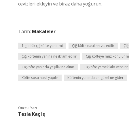
cevizleri ekleyin ve biraz daha yoğurun.
Tarih:
Makaleler
1 günlük çiğköfte yenir mi
Çiğ köfte nasıl servis edilir
Çiğ
Çiğ köftenin yanına ne ikram edilir
Çiğ köfteye muz konulur 
Çiğköfte yanında yeşillik ne alınır
Çiğköfte yemek kilo verdirir
Köfte sosu nasıl yapılır
Köftenin yanında en güzel ne gider
Önceki Yazı
Tesla Kaç Iq