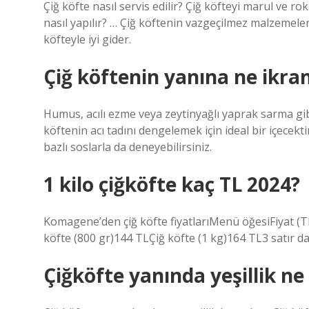
Çiğ köfte nasıl servis edilir? Çiğ köfteyi marul ve rok
nasıl yapılır? … Çiğ köftenin vazgeçilmez malzemeleri
köfteyle iyi gider.
Çiğ köftenin yanına ne ikram
Humus, acılı ezme veya zeytinyağlı yaprak sarma gibi
köftenin acı tadını dengelemek için ideal bir içecektir
bazlı soslarla da deneyebilirsiniz.
1 kilo çiğköfte kaç TL 2024?
Komagene’den çiğ köfte fiyatlarıMenü öğesiFiyat (T
köfte (800 gr)144 TLÇiğ köfte (1 kg)164 TL3 satır d
Çiğköfte yanında yeşillik ne 