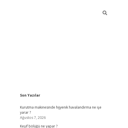
Sidebar
Son Yazılar
betci
Kurutma makinesinde hijyenik havalandırma ne işe
yarar ?
Ağustos 7, 2026
Keşif bölüğü ne yapar ?