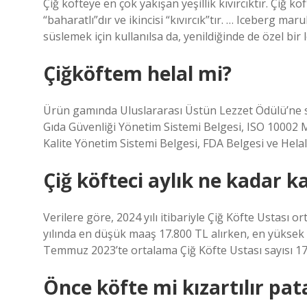
Çiğ köfteye en çok yakışan yeşillik kıvırcıktır. Çiğ
“baharatlı”dır ve ikincisi “kıvırcık”tır. … Iceberg m
süslemek için kullanılsa da, yenildiğinde de özel bir
Çiğköftem helal mi?
Ürün gamında Uluslararası Üstün Lezzet Ödülü’ne 
Gıda Güvenliği Yönetim Sistemi Belgesi, ISO 10002
Kalite Yönetim Sistemi Belgesi, FDA Belgesi ve Helal 
Çiğ köfteci aylık ne kadar k
Verilere göre, 2024 yılı itibariyle Çiğ Köfte Ustası 
yılında en düşük maaş 17.800 TL alırken, en yüksek 
Temmuz 2023’te ortalama Çiğ Köfte Ustası sayısı 17’
Önce köfte mi kızartılır pat