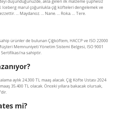
 köfteyi düşündüğünüzde, akla gelen ilk malzeme şüphesiz
arul. Iceberg marul çoğunlukla çiğ köfteleri dengelemek ve
 lezzettir. … Maydanoz. … Nane. … Roka. … Tere.
sahip ürünler de bulunan Çiğköftem, HACCP ve ISO 22000
 Müşteri Memnuniyeti Yönetim Sistemi Belgesi, ISO 9001
Sertifikası’na sahiptir.
azanıyor?
ortalama aylık 24.300 TL maaş alacak. Çiğ Köfte Ustası 2024
maaş 35.400 TL olacak. Önceki yıllara bakacak olursak,
dir.
ates mi?