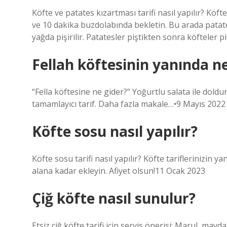
Köfte ve patates kızartması tarifi nasıl yapılır? Köft
ve 10 dakika buzdolabında bekletin. Bu arada patate
yağda pişirilir. Patatesler piştikten sonra köfteler pişi
Fellah köftesinin yanında ne
“Fella köftesine ne gider?” Yoğurtlu salata ile doldur
tamamlayıcı tarif. Daha fazla makale…•9 Mayıs 2022
Köfte sosu nasıl yapılır?
Köfte sosu tarifi nasıl yapılır? Köfte tariflerinizin
alana kadar ekleyin. Afiyet olsun!11 Ocak 2023
Çiğ köfte nasıl sunulur?
Etsiz çiğ köfte tarifi için servis önerisi: Marul, mayd