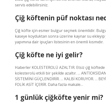
servis edebilirsiniz.
Çiğ köftenin püf noktası ned
Çiğ köfte için esmer bulgur seçmek önemlidir. Bulg
kaseye koyduktan sonra üzerine kaynar su ekleyip y
yapımına dair ipuçları listesinin en önemli kısmıdır.
Çiğ köfte ne iyi gelir?
Haberler KOLESTEROLÜ AZALTIR. Etsiz çiğ köftede b
kolesterolü etkili bir şekilde azaltır. … ANTİOKS
SİSTEMİNİ GÜÇLENDİRİR. … KALBİ KORUYOR. … BEY
FOLİK ASİT İÇERİR. Daha fazla makale…
1 günlük çiğköfte yenir mi?