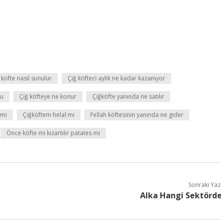
 köfte nasıl sunulur
Çiğ köfteci aylık ne kadar kazanıyor
mu
Çiğ köfteye ne konur
Çiğköfte yanında ne satılır
 mi
Çiğköftem helal mi
Fellah köftesinin yanında ne gider
Önce köfte mi kızartılır patates mi
Sonraki Yaz
Alka Hangi Sektörd