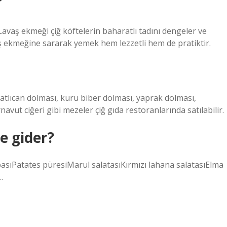
?
. Lavaş ekmeği çiğ köftelerin baharatlı tadını dengeler ve
avaş ekmeğine sararak yemek hem lezzetli hem de pratiktir.
 patlıcan dolması, kuru biber dolması, yaprak dolması,
navut ciğeri gibi mezeler çiğ gıda restoranlarında satılabilir.
e gider?
basıPatates püresiMarul salatasıKırmızı lahana salatasıElma
…