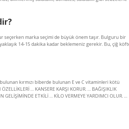
ir?
ur seçerken marka seçimi de büyük önem taşır. Bulguru bir
aklaşık 14-15 dakika kadar beklemeniz gerekir. Bu, çiğ köft
ulunan kırmızı biberde bulunan E ve C vitaminleri kötü
İDAN ÖZELLİKLERİ … KANSERE KARŞI KORUR. … BAĞIŞIKLIK
İN GELİŞİMİNDE ETKİLİ … KİLO VERMEYE YARDIMCI OLUR. …