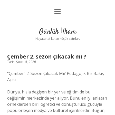
menüyü
Anasayfa
aç
Gizlilik Politikası
Günlük İlham
Yasal Uyarı
Hayata tat katan küçük satırlar.
Hakkımızda
Çember 2. sezon çıkacak mı ?
Tarih: Şubat 5, 2026
“Çember” 2. Sezon Çıkacak Mı? Pedagojik Bir Bakış
Açısı
Dünya, hızla değişen bir yer ve eğitim de bu
değişimin merkezinde yer alıyor. Bunu en iyi anlatan
örneklerden biri, öğretici ve dönüştürücü gücüyle
popülerleşen medya ve kültürel içeriklerdir. Bugün,