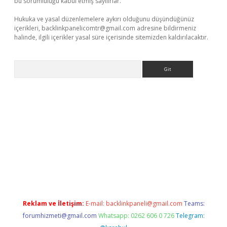
bu sorumluluğu kabul etmiş sayılırlar.
Hukuka ve yasal düzenlemelere aykırı olduğunu düşündüğünüz
içerikleri,
backlinkpanelicomtr@gmail.com
adresine bildirmeniz
halinde, ilgili içerikler yasal süre içerisinde sitemizden kaldırılacaktır.
Arama
etci
Reklam ve İletişim:
E-mail:
backlinkpaneli@gmail.com
Teams:
forumhizmeti@gmail.com
Whatsapp: 0262 606 0 726
Telegram: