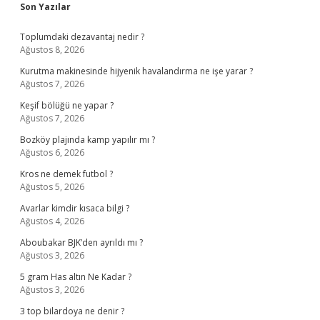
Sidebar
Son Yazılar
Toplumdaki dezavantaj nedir ?
Ağustos 8, 2026
Kurutma makinesinde hijyenik havalandırma ne işe yarar ?
Ağustos 7, 2026
Keşif bölüğü ne yapar ?
Ağustos 7, 2026
Bozköy plajında kamp yapılır mı ?
Ağustos 6, 2026
Kros ne demek futbol ?
Ağustos 5, 2026
Avarlar kimdir kısaca bilgi ?
Ağustos 4, 2026
Aboubakar BJK’den ayrıldı mı ?
Ağustos 3, 2026
5 gram Has altın Ne Kadar ?
Ağustos 3, 2026
3 top bilardoya ne denir ?