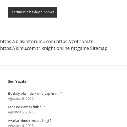
https://bilisimforumu.com
https://zot.com.tr
https://kimu.com.tr
knight online
nttgame
Sitemap
Sidebar
Son Yazılar
Bozköy plajında kamp yapılır mı ?
Ağustos 6, 2026
Kros ne demek futbol ?
Ağustos 5, 2026
Avarlar kimdir kısaca bilgi ?
Ağustos 4, 2026