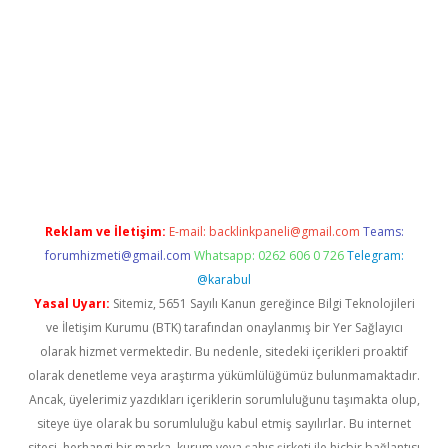
i
Reklam ve İletişim:
E-mail:
backlinkpaneli@gmail.com
Teams:
forumhizmeti@gmail.com
Whatsapp: 0262 606 0 726
Telegram:
@karabul
Yasal Uyarı:
Sitemiz, 5651 Sayılı Kanun gereğince Bilgi Teknolojileri
ve İletişim Kurumu (BTK) tarafından onaylanmış bir Yer Sağlayıcı
olarak hizmet vermektedir. Bu nedenle, sitedeki içerikleri proaktif
olarak denetleme veya araştırma yükümlülüğümüz bulunmamaktadır.
Ancak, üyelerimiz yazdıkları içeriklerin sorumluluğunu taşımakta olup,
siteye üye olarak bu sorumluluğu kabul etmiş sayılırlar. Bu internet
sitesi, herhangi bir marka, kurum veya şahıs şirketi ile hiçbir bağlantısı