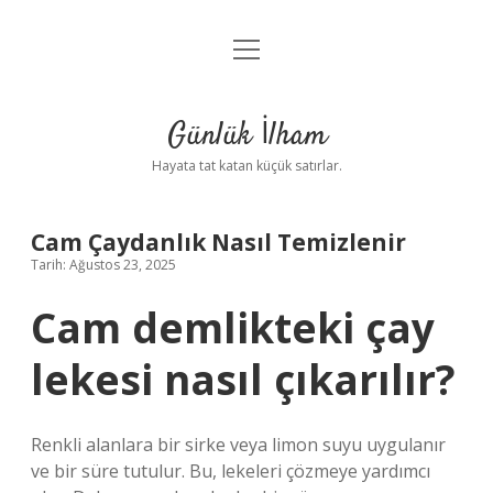
menüyü
Anasayfa
aç
Gizlilik Politikası
Günlük İlham
Yasal Uyarı
Hayata tat katan küçük satırlar.
Hakkımızda
Cam Çaydanlık Nasıl Temizlenir
Tarih: Ağustos 23, 2025
Cam demlikteki çay
lekesi nasıl çıkarılır?
Renkli alanlara bir sirke veya limon suyu uygulanır
ve bir süre tutulur. Bu, lekeleri çözmeye yardımcı