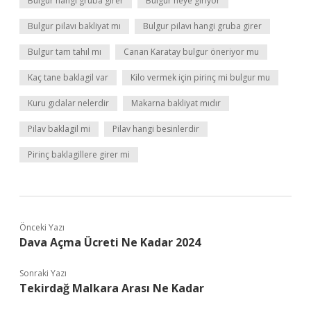
Bulgur hangi gruba girer
Bulgur neye giriyor
Bulgur pilavı bakliyat mı
Bulgur pilavı hangi gruba girer
Bulgur tam tahıl mı
Canan Karatay bulgur öneriyor mu
Kaç tane baklagil var
Kilo vermek için pirinç mi bulgur mu
Kuru gıdalar nelerdir
Makarna bakliyat mıdır
Pilav baklagil mi
Pilav hangi besinlerdir
Pirinç baklagillere girer mi
Önceki Yazı
Dava Açma Ücreti Ne Kadar 2024
Sonraki Yazı
Tekirdağ Malkara Arası Ne Kadar