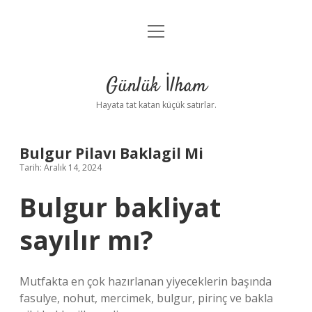
menüyü
Anasayfa
aç
Gizlilik Politikası
Günlük İlham
Yasal Uyarı
Hayata tat katan küçük satırlar.
Hakkımızda
Bulgur Pilavı Baklagil Mi
Tarih: Aralık 14, 2024
Bulgur bakliyat
sayılır mı?
Mutfakta en çok hazırlanan yiyeceklerin başında
fasulye, nohut, mercimek, bulgur, pirinç ve bakla