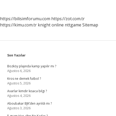
https://bilisimforumu.com
https://zot.com.tr
https://kimu.com.tr
knight online
nttgame
Sitemap
Sidebar
Son Yazılar
Bozköy plajında kamp yapılır mı ?
Ağustos 6, 2026
Kros ne demek futbol ?
Ağustos 5, 2026
Avarlar kimdir kısaca bilgi ?
Ağustos 4, 2026
Aboubakar BJK’den ayrıldı mı ?
Ağustos 3, 2026
5 gram Has altın Ne Kadar ?