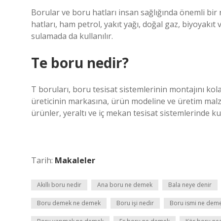
Borular ve boru hatları insan sağlığında önemli bir 
hatları, ham petrol, yakıt yağı, doğal gaz, biyoyakıt 
sulamada da kullanılır.
Te boru nedir?
T boruları, boru tesisat sistemlerinin montajını kolay
üreticinin markasına, ürün modeline ve üretim malz
ürünler, yeraltı ve iç mekan tesisat sistemlerinde kull
Tarih:
Makaleler
Akıllı boru nedir
Ana boru ne demek
Bala neye denir
Boru demek ne demek
Boru işi nedir
Boru ismi ne dem