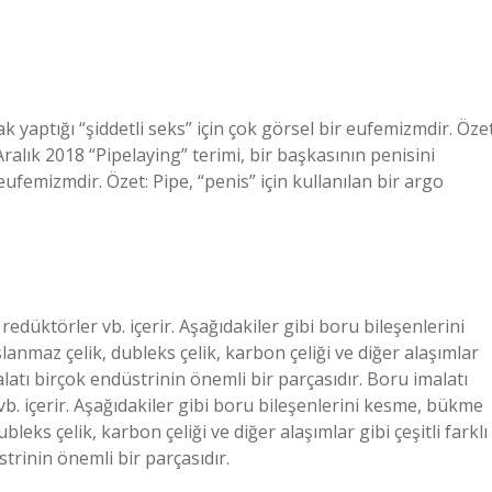
k yaptığı “şiddetli seks” için çok görsel bir eufemizmdir. Özet
 Aralık 2018 “Pipelaying” terimi, bir başkasının penisini
 eufemizmdir. Özet: Pipe, “penis” için kullanılan bir argo
 redüktörler vb. içerir. Aşağıdakiler gibi boru bileşenlerini
nmaz çelik, dubleks çelik, karbon çeliği ve diğer alaşımlar
alatı birçok endüstrinin önemli bir parçasıdır. Boru imalatı
 vb. içerir. Aşağıdakiler gibi boru bileşenlerini kesme, bükme
eks çelik, karbon çeliği ve diğer alaşımlar gibi çeşitli farklı
trinin önemli bir parçasıdır.