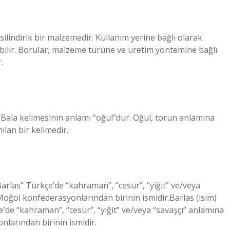
 silindirik bir malzemedir. Kullanım yerine bağlı olarak
abilir. Borular, malzeme türüne ve üretim yöntemine bağlı
.
 Bala kelimesinin anlamı “oğul”dur. Oğul, torun anlamına
ılan bir kelimedir.
Barlas” Türkçe’de “kahraman”, “cesur”, “yiğit” ve/veya
Moğol konfederasyonlarından birinin ismidir.Barlas (isim)
e’de “kahraman”, “cesur”, “yiğit” ve/veya “savaşçı” anlamına
larından birinin ismidir.