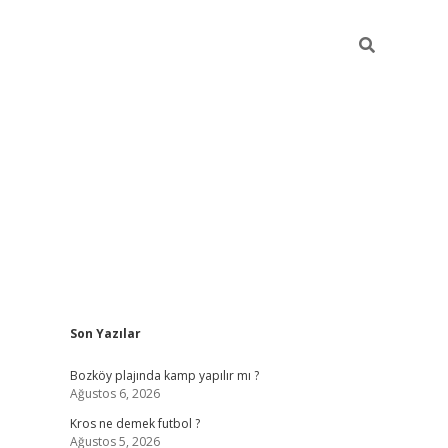
Sidebar
Son Yazılar
betci
Bozköy plajında kamp yapılır mı ?
Ağustos 6, 2026
Kros ne demek futbol ?
Ağustos 5, 2026