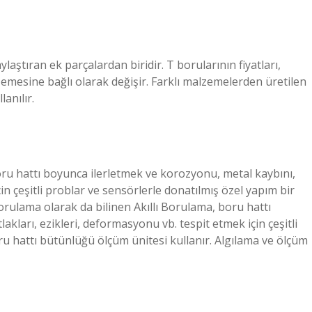
laştıran ek parçalardan biridir. T borularının fiyatları,
emesine bağlı olarak değişir. Farklı malzemelerden üretilen
anılır.
boru hattı boyunca ilerletmek ve korozyonu, metal kaybını,
çin çeşitli problar ve sensörlerle donatılmış özel yapım bir
Borulama olarak da bilinen Akıllı Borulama, boru hattı
kları, ezikleri, deformasyonu vb. tespit etmek için çeşitli
ru hattı bütünlüğü ölçüm ünitesi kullanır. Algılama ve ölçüm