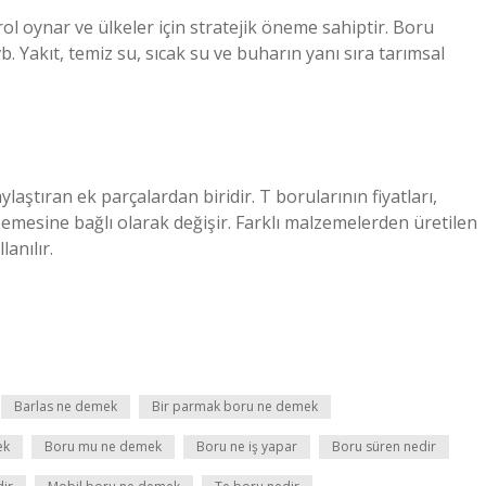
rol oynar ve ülkeler için stratejik öneme sahiptir. Boru
vb. Yakıt, temiz su, sıcak su ve buharın yanı sıra tarımsal
laştıran ek parçalardan biridir. T borularının fiyatları,
emesine bağlı olarak değişir. Farklı malzemelerden üretilen
anılır.
Barlas ne demek
Bir parmak boru ne demek
ek
Boru mu ne demek
Boru ne iş yapar
Boru süren nedir